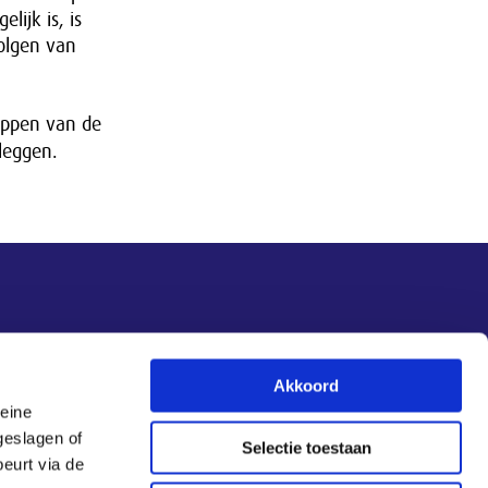
lijk is, is
volgen van
appen van de
 leggen.
Nieuwsupdate
Akkoord
leine
Inschrijven
geslagen of
Selectie toestaan
eurt via de