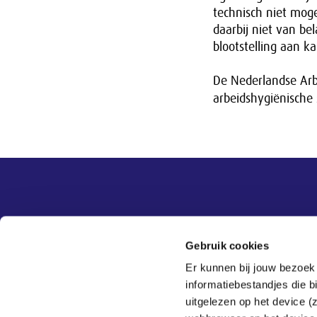
technisch niet mogel
daarbij niet van be
blootstelling aan 
De Nederlandse Arb
arbeidshygiënische 
Overige informatie
SER
Contact
Gebruik cookies
Adviezen
Contact
Er kunnen bij jouw bezoek
Publicaties
Tel:
070 - 3 499 499
informatiebestandjes die 
Actueel
Veelgestelde vragen
uitgelezen op het device (
Thema's