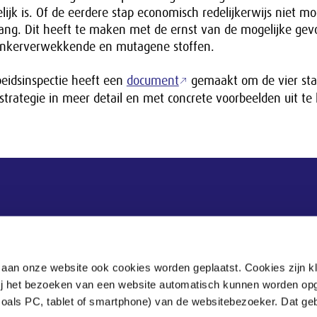
ijk is. Of de eerdere stap economisch redelijkerwijs niet moge
lang. Dit heeft te maken met de ernst van de mogelijke ge
kankerverwekkende en mutagene stoffen.
eidsinspectie heeft een
document
gemaakt om de vier st
strategie in meer detail en met concrete voorbeelden uit te
Postadres
Postbus 90405
 aan onze website ook cookies worden geplaatst. Cookies zijn k
2509 LK Den Haag
bij het bezoeken van een website automatisch kunnen worden op
zoals PC, tablet of smartphone) van de websitebezoeker. Dat geb