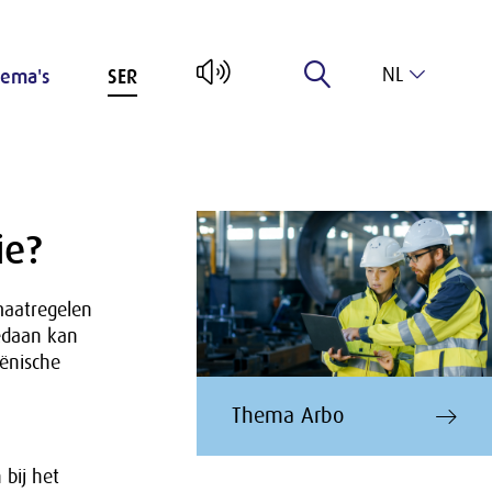
NL
ema's
SER
EN
ie?
maatregelen
gedaan kan
iënische
Thema Arbo
bij het