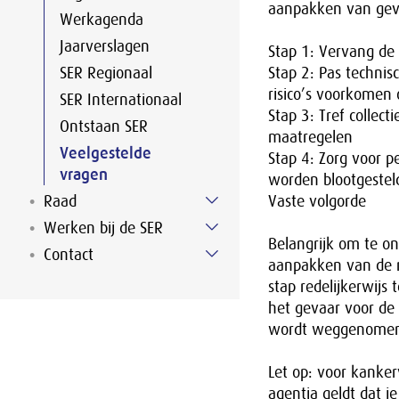
aanpakken van gevaa
Werkagenda
Jaarverslagen
Stap 1: Vervang de 
SER Regionaal
Stap 2: Pas technis
risico’s voorkomen
SER Internationaal
Stap 3: Tref collec
Ontstaan SER
maatregelen
Veelgestelde
Stap 4: Zorg voor 
vragen
worden blootgesteld
Raad
Vaste volgorde
Werken bij de SER
Belangrijk om te on
Contact
aanpakken van de ri
stap redelijkerwijs 
het gevaar voor de 
wordt weggenome
Let op: voor kanke
agentia geldt dat 