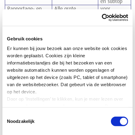
en subtop
Rapportage- en
Alle grote
voor
transparantieplicht
vennootschappen,
bestuur, rvc
beursgenoteerd
(of in geval
en niet-
van ‘one-
beursgenoteerd.
tier board’
Gebruik cookies
de niet-
Er kunnen bij jouw bezoek aan onze website ook cookies
uitvoerende
worden geplaatst. Cookies zijn kleine
bestuurders)
informatiebestandjes die bij het bezoeken van een
en subtop
website automatisch kunnen worden opgeslagen of
uitgelezen op het device (zoals PC, tablet of smartphone)
Als het bedrijf een beursgenoteerde vennootschap met
van de websitebezoeker. Dat gebeurt via de webbrowser
een statutaire zetel in Nederland is, is het
op het device.
ingroeiquotum van toepassing voor de vennootschap
Door op ‘Instellingen’ te klikken, kun je meer lezen over
(bv en nv).
onze cookies en jouw voorkeuren aanpassen. Door op
’Akkoord’ te klikken, ga je akkoord met het gebruik van
Onder het streefcijfer- en transparantiegedeelte van de
Toestemmingsselectie
alle cookies zoals omschreven in onze cookieverklaring
Noodzakelijk
wet vallen alle naamloze en besloten
in deze cookiebanner. Door op ‘Alleen noodzakelijke
vennootschappen die volgens het jaarrekeningenrecht
cookies’ te klikken, plaatst onze website alleen