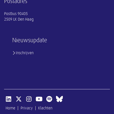
Postadres
Postbus 90405
2509 LK Den Haag
Nieuwsupdate
Inschrijven
Open linkedin van SER
Open x-twitter van SER
Open instagram van SER
Open youtube van SER
Open spotify van SER
Open bluesky van SER
Home
Privacy
Klachten