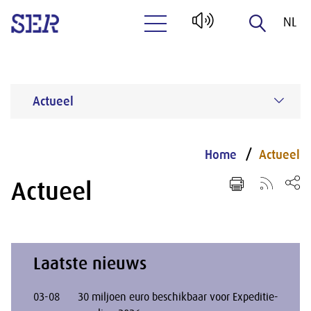
NL
Naar hoofdinhoud
EN
Actueel
Home
Actueel
Actueel
Laatste nieuws
03-08
30 miljoen euro beschikbaar voor Expeditie-