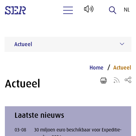
NL
Naar hoofdinhoud
EN
Actueel
Home
Actueel
Actueel
Laatste nieuws
03-08
30 miljoen euro beschikbaar voor Expeditie-