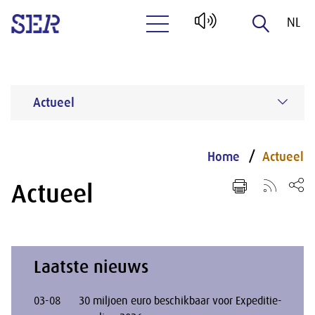
NL
Naar hoofdinhoud
EN
Actueel
Home
Actueel
Actueel
Laatste nieuws
03-08
30 miljoen euro beschikbaar voor Expeditie-