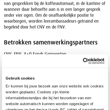
van gesprekken bij de koffieautomaat, in de kantine of
wanneer daar behoefte aan is in een langer gesprek
onder vier ogen. Om de onafhankelijke positie te
waarborgen, worden leerambassadeurs getraind en
begeleid door het CNV en de FNV.
Betrokken samenwerkingspartners
CNV, FNV, A+O Fonds Gemeenten
Contactpersoon
Gebruik cookies
CNV Saskia Marsman| E:
s.marsman@cnv.nl
| 030 -
Er kunnen bij jouw bezoek aan onze website ook cookies
751 11 93
worden geplaatst. Cookies zijn kleine
informatiebestandjes die bij het bezoeken van een
Meer informatie
website automatisch kunnen worden opgeslagen of
uitgelezen op het device (zoals PC, tablet of smartphone)