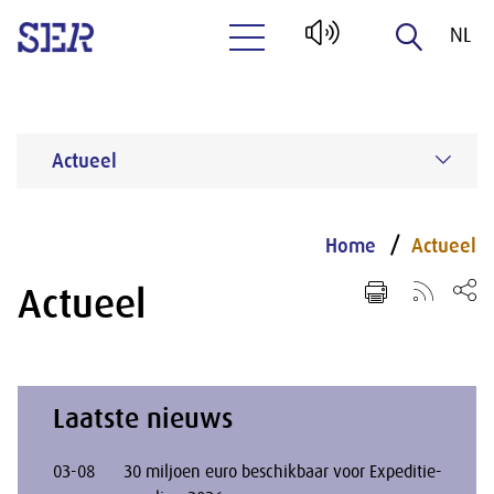
NL
Naar hoofdinhoud
EN
Actueel
Home
Actueel
Actueel
Laatste nieuws
03-08
30 miljoen euro beschikbaar voor Expeditie-