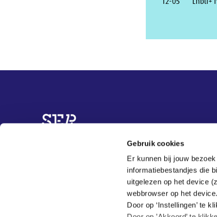
12-05
Lhbti+ 
Overige informatie
Gebruik cookies
Contact
Charter Diversiteit
Er kunnen bij jouw bezoek
Projecten
informatiebestandjes die 
Actueel
uitgelezen op het device (
Over ons
E: dib@ser.nl
webbrowser op het device
Door op ‘Instellingen’ te 
Door op ’Akkoord’ te klikk