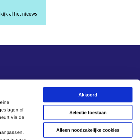
kijk al het nieuws
Akkoord
leine
geslagen of
Selectie toestaan
eurt via de
Alleen noodzakelijke cookies
 aanpassen.
even in onze