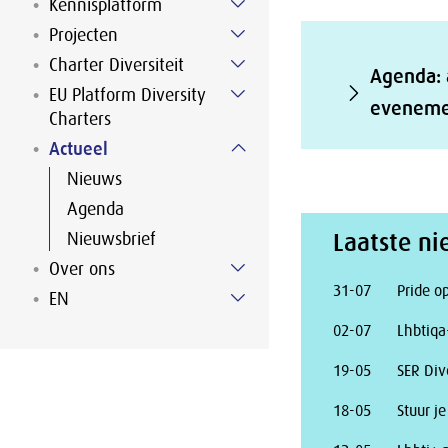
Kennisplatform
Projecten
Charter Diversiteit
Agenda:
EU Platform Diversity
eveneme
Charters
Actueel
Nieuws
Agenda
Laatste n
Nieuwsbrief
Over ons
31-07
Pride o
EN
02-07
Lhbtiqa
19-05
SER Div
18-05
Stuur je