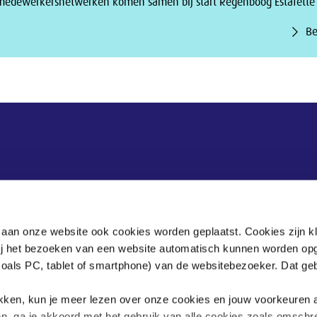
medewerkersnetwerken komen samen bij start Regenboog Estafette
Be
Adres
 aan onze website ook cookies worden geplaatst. Cookies zijn k
bij het bezoeken van een website automatisch kunnen worden op
Bezuidenhoutseweg 60
zoals PC, tablet of smartphone) van de websitebezoeker. Dat geb
Postbus 90405
.
klikken, kun je meer lezen over onze cookies en jouw voorkeuren
en, ga je akkoord met het gebruik van alle cookies zoals omschr