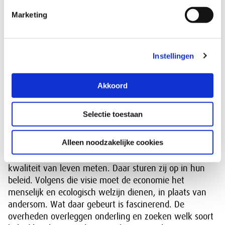
bij toekomstige generaties én bij andere landen. Dat is
Marketing
onrechtvaardig. Kwaliteit van leven gaat over de
verdeling van welvaart binnen Nederland, maar ook
over de vraag of we genoeg overlaten voor volgende
generaties. En of het wel houdbaar en moreel
Instellingen
wenselijk is dat onze kwaliteit van leven zo hoog is,
terwijl we veel meer zouden kunnen doen om de
Akkoord
kwaliteit van leven elders in de wereld te verhogen.”
Ze kent voorbeelden van landen die het anders doen.
Selectie toestaan
“Schotland, Nieuw-Zeeland, IJsland, Wales, Finland en
Canada hebben zich aangesloten bij de internationale
Alleen noodzakelijke cookies
Well Being Economy Alliance. Zij werken met
indicatoren die niet de economische welvaart, maar de
kwaliteit van leven meten. Daar sturen zij op in hun
beleid. Volgens die visie moet de economie het
menselijk en ecologisch welzijn dienen, in plaats van
andersom. Wat daar gebeurt is fascinerend. De
overheden overleggen onderling en zoeken welk soort