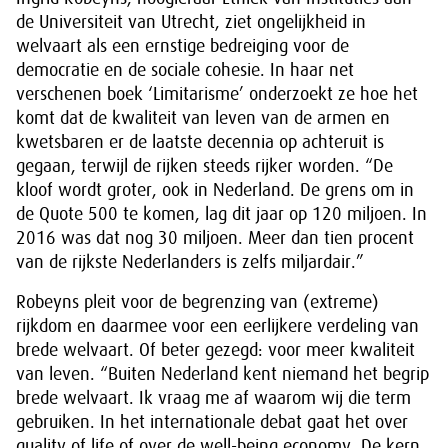
de Universiteit van Utrecht, ziet ongelijkheid in
welvaart als een ernstige bedreiging voor de
democratie en de sociale cohesie. In haar net
verschenen boek ‘Limitarisme’ onderzoekt ze hoe het
komt dat de kwaliteit van leven van de armen en
kwetsbaren er de laatste decennia op achteruit is
gegaan, terwijl de rijken steeds rijker worden. “De
kloof wordt groter, ook in Nederland. De grens om in
de Quote 500 te komen, lag dit jaar op 120 miljoen. In
2016 was dat nog 30 miljoen. Meer dan tien procent
van de rijkste Nederlanders is zelfs miljardair.”
Robeyns pleit voor de begrenzing van (extreme)
rijkdom en daarmee voor een eerlijkere verdeling van
brede welvaart. Of beter gezegd: voor meer kwaliteit
van leven. “Buiten Nederland kent niemand het begrip
brede welvaart. Ik vraag me af waarom wij die term
gebruiken. In het internationale debat gaat het over
quality of life of over de well-being economy. De kern