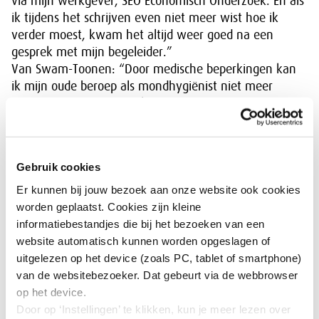
via mijn werkgever, SEO Economisch Onderzoek. En als
ik tijdens het schrijven even niet meer wist hoe ik
verder moest, kwam het altijd weer goed na een
gesprek met mijn begeleider.”
Van Swam-Toonen: “Door medische beperkingen kan
ik mijn oude beroep als mondhygiënist niet meer
uitvoeren. Daarom ben ik rechten gaan studeren. Met
twee kleine kinderen was dit af en toe best een
uitdaging. Bij het maken van mijn scriptie dacht ik
soms: waar ben ik aan begonnen, op mijn leeftijd? Er
Gebruik cookies
waren zóveel bronnen. Ook het opstellen van een
toetsings- en beoordelingskader voor begrippen als
Er kunnen bij jouw bezoek aan onze website ook cookies
‘organisatorische inbedding’, ‘kernactiviteiten’ en
worden geplaatst. Cookies zijn kleine
‘ondernemerschap’ was een hele exercitie. Gelukkig
informatiebestandjes die bij het bezoeken van een
had mijn begeleider altijd tijd om te sparren.”
website automatisch kunnen worden opgeslagen of
uitgelezen op het device (zoals PC, tablet of smartphone)
van de websitebezoeker. Dat gebeurt via de webbrowser
‘Waarom maken we het sociale
op het device.
stelsel niet weer collectief?’ Karin van
Door op ‘Instellingen’ te klikken, kun je meer lezen over