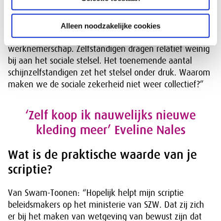
geven om gerecycled materiaal te gebruiken.”
Van Swam-Toonen: “Werkgevers, werknemers én de
maatschappij hebben belang bij een heldere en
Alleen noodzakelijke cookies
hanteerbare afbakening tussen zzp en
werknemerschap. Zelfstandigen dragen relatief weinig
bij aan het sociale stelsel. Het toenemende aantal
schijnzelfstandigen zet het stelsel onder druk. Waarom
maken we de sociale zekerheid niet weer collectief?”
‘Zelf koop ik nauwelijks nieuwe
kleding meer’ Eveline Nales
Wat is de praktische waarde van je
scriptie?
Van Swam-Toonen: “Hopelijk helpt mijn scriptie
beleidsmakers op het ministerie van SZW. Dat zij zich
er bij het maken van wetgeving van bewust zijn dat