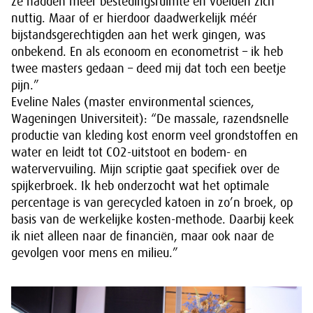
ze hadden meer bestedingsruimte en voelden zich
nuttig. Maar of er hierdoor daadwerkelijk méér
bijstandsgerechtigden aan het werk gingen, was
onbekend. En als econoom en econometrist – ik heb
twee masters gedaan – deed mij dat toch een beetje
pijn.”
Eveline Nales (master environmental sciences,
Wageningen Universiteit): “De massale, razendsnelle
productie van kleding kost enorm veel grondstoffen en
water en leidt tot CO2-uitstoot en bodem- en
watervervuiling. Mijn scriptie gaat specifiek over de
spijkerbroek. Ik heb onderzocht wat het optimale
percentage is van gerecycled katoen in zo’n broek, op
basis van de werkelijke kosten-methode. Daarbij keek
ik niet alleen naar de financiën, maar ook naar de
gevolgen voor mens en milieu.”