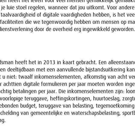
eden heeft het leven voor veel mensen gemakkelijk gemaakt
 je luie stoel regelen, wanneer dat jou uitkomt. Voor ander
taalvaardigheid of digitale vaardigheden hebben, is het vee
e faciliteiten die we tegenwoordig hebben om mensen op ma
dienstverlening door de overheid erg ingewikkeld geworden
sman heeft het in 2013 in kaart gebracht. Een alleenstaa
en deeltijdbaan met een aanvullende bijstandsuitkering ka
t u niet: twaalf inkomenselementen, afkomstig van acht ver
r achttien digitale formulieren per jaar moeten worden inge
htig betalingen per jaar. Die inkomenselementen zijn: loon
orlopige teruggave, heffingskortingen, huurtoeslag, zorgt
dgebonden budget, teruggave van belasting, tegemoetkoming
schelding van gemeentelijke en waterschapsbelasting, sport
ag.