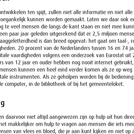
ntwikkelen ten spijt, zullen niet alle informatie en niet alle
 toegankelijk kunnen worden gemaakt. Laten we daar ook eer
nog te veel mensen die langs de kant staan en niet mee ku
en paar jaar geleden uitgerekend dat er 2,5 miljoen mens
 Laaggeletterdheid is dan breed opgevat: het gaat om taal-, r
igheden. 20 procent van de Nederlanders tussen 16 en 74 ja
itale vaardigheden volgens een onderzoek van Eurostat uit
rs van 12 jaar en ouder hebben nog nooit internet gebruikt
 mensen kunnen een heel eind verder komen als ze op weg
tale instrumenten. Als ze geholpen worden bij de bedienin
 de computer, in de bibliotheek of bij het gemeenteloket.
ig
sen daarvoor niet altijd aangewezen zijn op hulp uit hun dire
het makkelijker om hulp te vragen aan mensen die iets mee
sen van vlees en bloed, die je aan kunt kijken en niet op 