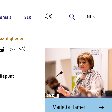
NL
ema's
SER
EN
vaardigheden
tiepunt
© Dirk Hol
Mariëtte Hamer