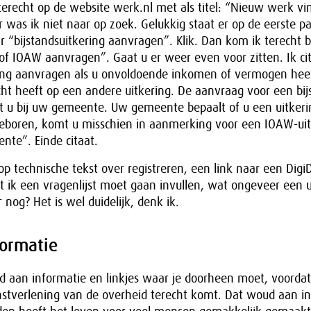
 terecht op de website werk.nl met als titel: “Nieuw werk vi
 was ik niet naar op zoek. Gelukkig staat er op de eerste p
r “bijstandsuitkering aanvragen”. Klik. Dan kom ik terecht bi
 of IOAW aanvragen”. Gaat u er weer even voor zitten. Ik ci
ring aanvragen als u onvoldoende inkomen of vermogen hee
ht heeft op een andere uitkering. De aanvraag voor een bij
 u bij uw gemeente. Uw gemeente bepaalt of u een uitkering
eboren, komt u misschien in aanmerking voor een IOAW-uit
ente”. Einde citaat.
 technische tekst over registreren, een link naar een Digi
 ik een vragenlijst moet gaan invullen, wat ongeveer een u
nog? Het is wel duidelijk, denk ik.
ormatie
d aan informatie en linkjes waar je doorheen moet, voordat 
nstverlening van de overheid terecht komt. Dat woud aan i