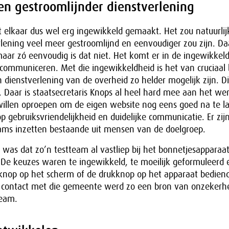
en gestroomlijnder dienstverlening
elkaar dus wel erg ingewikkeld gemaakt. Het zou natuurlij
erlening veel meer gestroomlijnd en eenvoudiger zou zijn. D
ar zó eenvoudig is dat niet. Het komt er in de ingewikkeld
communiceren. Met die ingewikkeldheid is het van cruciaal 
dienstverlening van de overheid zo helder mogelijk zijn. 
. Daar is staatsecretaris Knops al heel hard mee aan het wer
illen oproepen om de eigen website nog eens goed na te la
 gebruiksvriendelijkheid en duidelijke communicatie. Er z
eams inzetten bestaande uit mensen van de doelgroep.
was dat zo’n testteam al vastliep bij het bonnetjesapparaat
De keuzes waren te ingewikkeld, te moeilijk geformuleerd 
e knop op het scherm of de drukknop op het apparaat bedien
 contact met die gemeente werd zo een bron van onzekerhe
team.