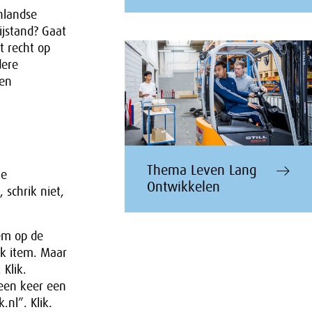
nlandse
ijstand? Gaat
t recht op
dere
een
Thema Leven Lang
je
Ontwikkelen
 schrik niet,
em op de
jk item. Maar
 Klik.
 een keer een
nl”. Klik.