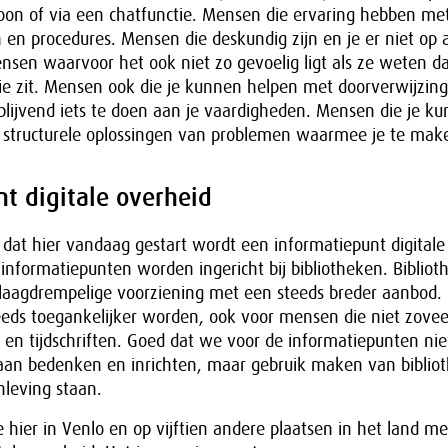
foon of via een chatfunctie. Mensen die ervaring hebben me
en procedures. Mensen die deskundig zijn en je er niet op 
ensen waarvoor het ook niet zo gevoelig ligt als ze weten da
ie zit. Mensen ook die je kunnen helpen met doorverwijzin
lijvend iets te doen aan je vaardigheden. Mensen die je k
 structurele oplossingen van problemen waarmee je te mak
t digitale overheid
dat hier vandaag gestart wordt een informatiepunt digitale 
e informatiepunten worden ingericht bij bibliotheken. Bibliot
aagdrempelige voorziening met een steeds breder aanbod. 
teeds toegankelijker worden, ook voor mensen die niet zove
 en tijdschriften. Goed dat we voor de informatiepunten ni
an bedenken en inrichten, maar gebruik maken van bibliot
leving staan.
hier in Venlo en op vijftien andere plaatsen in het land me