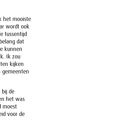
k het mooiste
aar wordt ook
e tussentijd
belang dat
Die kunnen
k. Ik zou
ten kijken
ijn gemeenten
 bij de
en het was
d moest
id voor de