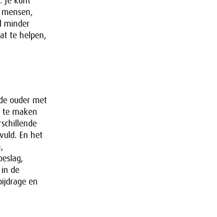
. Je kunt
e mensen,
l minder
at te helpen,
.
nde ouder met
n te maken
schillende
vuld. En het
,
oeslag,
 in de
bijdrage en