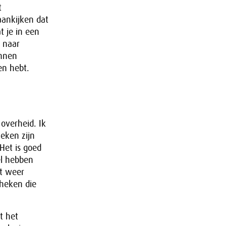
t
aankijken dat
t je in een
g naar
unnen
en hebt.
overheid. Ik
heken zijn
Het is goed
el hebben
et weer
heken die
t het