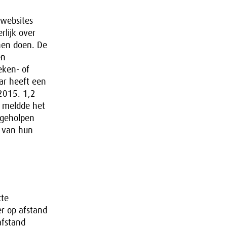
 websites
lijk over
nnen doen. De
en
eken- of
ar heeft een
 2015. 1,2
, meldde het
 geholpen
g van hun
cte
r op afstand
afstand