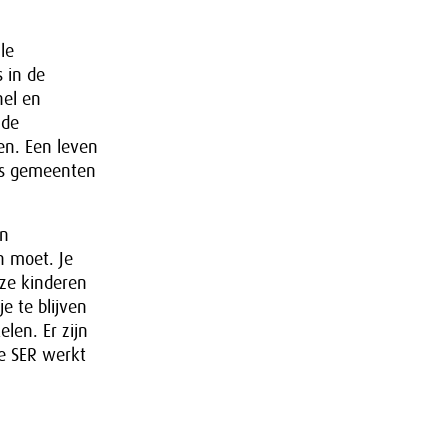
le
 in de
nel en
 de
en. Een leven
als gemeenten
en
n moet. Je
ze kinderen
e te blijven
len. Er zijn
De SER werkt