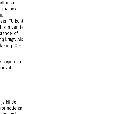
ndt u op
agina ook
j:
teer: “U kunt
ft om van te
stands- of
 krijgt. Als
kering. Ook
D-pagina en
ur zal
je bij de
nformatie en