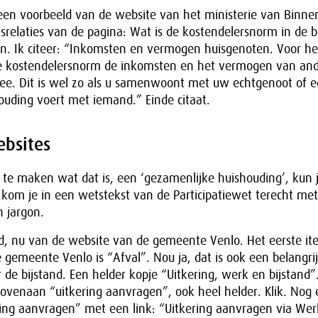
een voorbeeld van de website van het ministerie van Binne
srelaties van de pagina: Wat is de kostendelersnorm in de b
en. Ik citeer: “Inkomsten en vermogen huisgenoten. Voor he
j de kostendelersnorm de inkomsten en het vermogen van an
ee. Dit is wel zo als u samenwoont met uw echtgenoot of 
ouding voert met iemand.” Einde citaat.
ebsites
 te maken wat dat is, een ‘gezamenlijke huishouding’, kun 
kom je in een wetstekst van de Participatiewet terecht met,
h jargon.
d, nu van de website van de gemeente Venlo. Het eerste it
gemeente Venlo is “Afval”. Nou ja, dat is ook een belangri
r de bijstand. Een helder kopje “Uitkering, werk en bijstand”.
ovenaan “uitkering aanvragen”, ook heel helder. Klik. Nog
ng aanvragen” met een link: “Uitkering aanvragen via Werk.