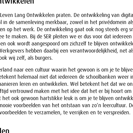
ntwikkelen
 Leven Lang Ontwikkelen praten. De ontwikkeling van digita
al in de samenleving merkbaar, zowel in het privédomein als
en op het werk. De ontwikkeling gaat ook nog steeds erg s
ee te maken. Bij de SER pleiten we er dus voor dat iedereen
, en ook wordt aangespoord om zichzelf te blijven ontwikkel
Werkgevers hebben daarbij een verantwoordelijkheid, net 
ok wij zelf, als burgers.
land naar een cultuur waarin het gewoon is om je te blijv
etekent helemaal niet dat iedereen de schoolbanken weer i
anieren leren en ontwikkelen. Wel betekent het dat we on
eftijd vertrouwd maken met het idee dat het er bij hoort om j
 het ook gewoon hartstikke leuk is om je te blijven ontwikke
mooie voorbeelden van het ontstaan van zo’n leercultuur. 
oorbeelden te verzamelen, te verrijken en te verspreiden.
den