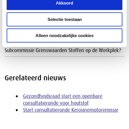
Akkoord
Het
SER Arboplatform
is het centrale punt van sociale
partners voor informatie over gezond en veilig werken.
Selectie toestaan
Werkgevers, werknemers en arbodeskundigen kunnen
er terecht voor al hun arbovraagstukken.
Alleen noodzakelijke cookies
Wil je meer weten over de wettelijke taak van de SER
Subcommissie Grenswaarden Stoffen op de Werkplek?
Gerelateerd nieuws
Gezondheidsraad start een openbare
consultatieronde voor houtstof
Start consultatieronde Kerosinemotoremissie