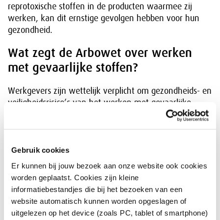
reprotoxische stoffen in de producten waarmee zij
werken, kan dit ernstige gevolgen hebben voor hun
gezondheid.
Wat zegt de Arbowet over werken
met gevaarlijke stoffen?
Werkgevers zijn wettelijk verplicht om gezondheids- en
veiligheidsrisico’s van het werken met gevaarlijke
stoffen in kaart te brengen en maatregelen te nemen
om deze zoveel mogelijk te voorkomen of te beperken.
Dit doen zij met een
risico-inventarisatie en -evaluatie
(RI&E)
en kunnen hiervoor onder andere de dan
Gebruik cookies
actuele SZW-lijst gebruiken bij het opstellen ervan.
Er kunnen bij jouw bezoek aan onze website ook cookies
worden geplaatst. Cookies zijn kleine
Als er een wettelijke grenswaarde voor een gevaarlijke
informatiebestandjes die bij het bezoeken van een
stof bestaat, dan moet de werkgever maatregelen
website automatisch kunnen worden opgeslagen of
nemen om de blootstelling aan de stof onder die
uitgelezen op het device (zoals PC, tablet of smartphone)
grenswaarde te houden. Bij kankerverwekkende