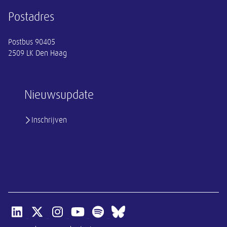
Postadres
Postbus 90405
2509 LK Den Haag
Nieuwsupdate
Inschrijven
Open linkedin van SER
Open x-twitter van SER
Open instagram van SER
Open youtube van SER
Open spotify van SER
Open bluesky van SER