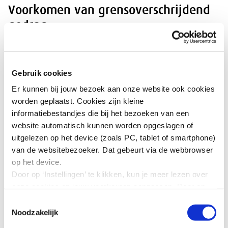
Voorkomen van grensoverschrijdend
gedrag
Het is belangrijk om grensoverschrijdend gedrag te
voorkomen. Een sociaal veilig werkklimaat beschermt
Gebruik cookies
medewerkers én zorgt voor meer werkplezier, hogere
arbeidsproductiviteit en lager ziekteverzuim. In het
Er kunnen bij jouw bezoek aan onze website ook cookies
nieuwe dossier zijn diverse praktische preventieve
worden geplaatst. Cookies zijn kleine
maatregelen te vinden. Zo zijn er
informatiebestandjes die bij het bezoeken van een
omstanderstrainingen
, waaraan werkenden
website automatisch kunnen worden opgeslagen of
individueel en ook via hun organisatie kunnen
uitgelezen op het device (zoals PC, tablet of smartphone)
deelnemen.
van de websitebezoeker. Dat gebeurt via de webbrowser
op het device.
Door op ‘Instellingen’ te klikken, kun je meer lezen over
Acties bij grensoverschrijdend gedrag
onze cookies en jouw voorkeuren aanpassen. Door op
’Akkoord’ te klikken, ga je akkoord met het gebruik van
Toestemmingsselectie
Komt grensoverschrijdend gedrag toch voor? Dan is het
alle cookies zoals omschreven in onze cookieverklaring
Noodzakelijk
belangrijk dat er interne procedures zijn. In de
in deze cookiebanner. Door op ‘Alleen noodzakelijke