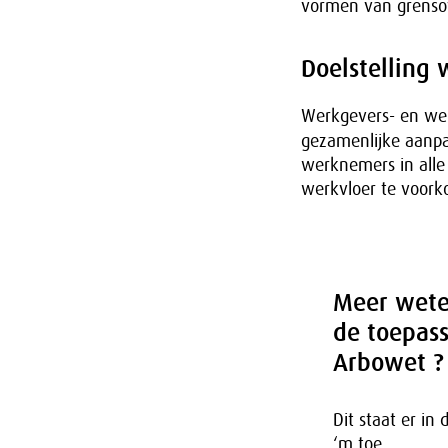
vormen van grensov
Doelstelling
Werkgevers- en we
gezamenlijke aanpa
werknemers in alle 
werkvloer te voork
Meer wete
de toepas
Arbowet ?
Dit staat er in
‘m toe.