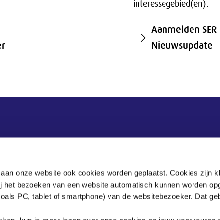
interessegebied(en).
Aanmelden SER
er
Nieuwsupdate
Postadres
Postbus 90405
 aan onze website ook cookies worden geplaatst. Cookies zijn k
2509 LK Den Haag
bij het bezoeken van een website automatisch kunnen worden op
zoals PC, tablet of smartphone) van de websitebezoeker. Dat geb
.