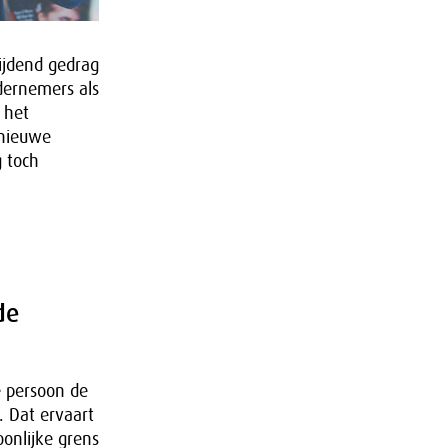
ijdend gedrag
dernemers als
 het
 nieuwe
g toch
de
e persoon de
. Dat ervaart
oonlijke grens