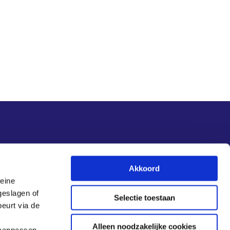
Nieuwsupdate
Akkoord
leine
Inschrijven
geslagen of
Selectie toestaan
eurt via de
Alleen noodzakelijke cookies