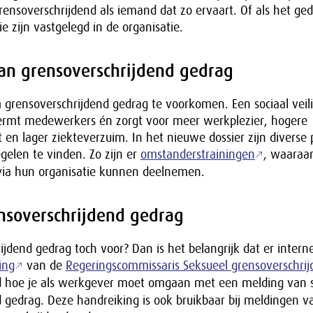
grensoverschrijdend als iemand dat zo ervaart. Of als het ge
e zijn vastgelegd in de organisatie.
n grensoverschrijdend gedrag
m grensoverschrijdend gedrag te voorkomen. Een sociaal veil
rmt medewerkers én zorgt voor meer werkplezier, hogere
t en lager ziekteverzuim. In het nieuwe dossier zijn diverse 
elen te vinden. Zo zijn er
omstanderstrainingen
, waaraa
 via hun organisatie kunnen deelnemen.
ensoverschrijdend gedrag
jdend gedrag toch voor? Dan is het belangrijk dat er intern
ing
van de
Regeringscommissaris Seksueel grensoverschri
ld hoe je als werkgever moet omgaan met een melding van 
 gedrag. Deze handreiking is ook bruikbaar bij meldingen 