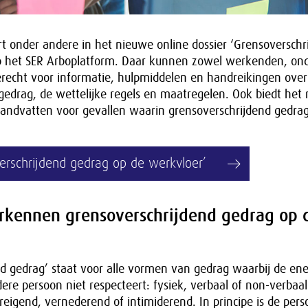
t onder andere in het nieuwe online dossier ‘Grensoverschr
p het SER Arboplatform. Daar kunnen zowel werkenden, on
erecht voor informatie, hulpmiddelen en handreikingen over
gedrag, de wettelijke regels en maatregelen. Ook biedt het
handvatten voor gevallen waarin grensoverschrijdend gedra
erschrijdend gedrag op de werkvloer’
rkennen grensoverschrijdend gedrag op 
nd gedrag’ staat voor alle vormen van gedrag waarbij de en
re persoon niet respecteert: fysiek, verbaal of non-verbaal
eigend, vernederend of intimiderend. In principe is de pers