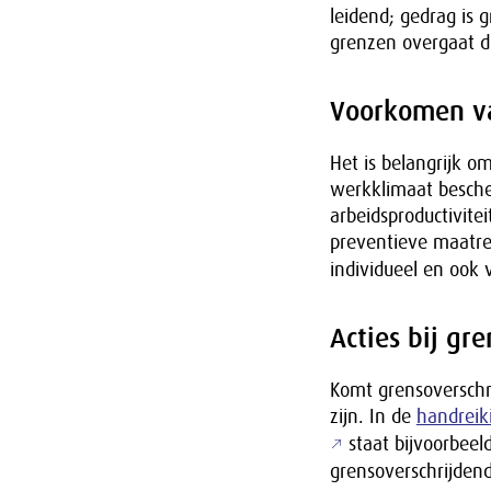
leidend; gedrag is 
grenzen overgaat di
Voorkomen va
Het is belangrijk o
werkklimaat besche
arbeidsproductivitei
preventieve maatreg
individueel en ook
Acties bij gr
Komt grensoverschri
zijn. In de
handreik
staat bijvoorbee
grensoverschrijdend