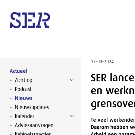
Naar hoofdinhoud
17-03-2024
Actueel
SER lanc
Zicht op
en werkn
Podcast
Nieuws
grensove
Nieuwsupdates
Kalender
Te veel werkenden
Adviesaanvragen
Daarom hebben wer
Kabinetsreacties
Arbeid een gezame