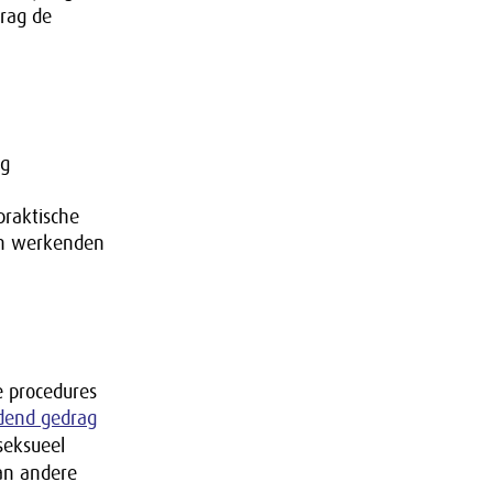
drag de
ig
praktische
n werkenden
e procedures
jdend gedrag
seksueel
van andere