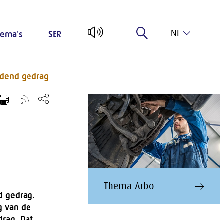
NL
ema's
SER
EN
ijdend gedrag
Thema Arbo
d gedrag.
g van de
rag. Dat