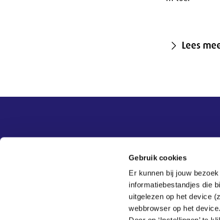
Lees me
Overige informatie
SER
Contact
Gebruik cookies
Adviezen
Contact
Er kunnen bij jouw bezoek
Publicaties
Tel:
070 - 3 499 499
informatiebestandjes die 
Actueel
Veelgestelde vragen
uitgelezen op het device (
Thema's
webbrowser op het device
SER