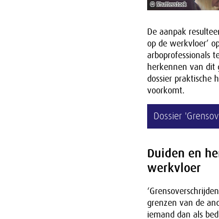
© Shutterstock
De aanpak resulteer
op de werkvloer’ o
arboprofessionals t
herkennen van dit 
dossier praktische 
voorkomt.
Dossier 'Grensov
Duiden en he
werkvloer
‘Grensoverschrijde
grenzen van de ande
iemand dan als bedr