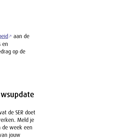
beid
aan de
s en
edrag op de
uwsupdate
wat de SER doet
werken. Meld je
m de week een
 van jouw