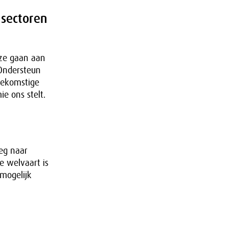
 sectoren
eze gaan aan
 Ondersteun
oekomstige
e ons stelt.
weg naar
e welvaart is
mogelijk