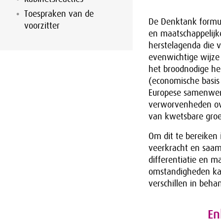
Toespraken van de
De Denktank formul
voorzitter
en maatschappelijke
herstelagenda die 
evenwichtige wijze
het broodnodige he
(economische basis 
Europese samenwerki
verworvenheden ove
van kwetsbare groe
Om dit te bereiken 
veerkracht en saam
differentiatie en m
omstandigheden kan
verschillen in beha
En