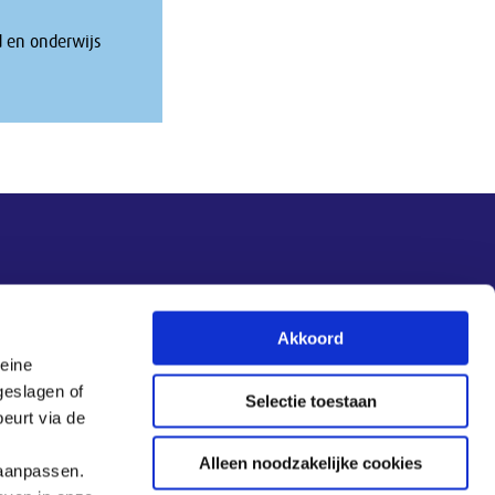
d en onderwijs
Nieuwsupdate
Akkoord
leine
Inschrijven
geslagen of
Selectie toestaan
eurt via de
Alleen noodzakelijke cookies
 aanpassen.