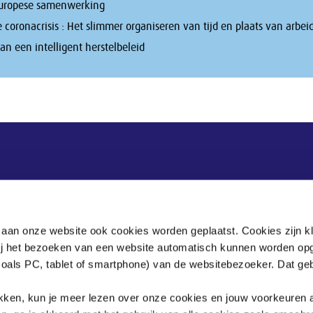
Europese samenwerking
e coronacrisis : Het slimmer organiseren van tijd en plaats van arbei
n een intelligent herstelbeleid
Postadres
Postbus 90405
 aan onze website ook cookies worden geplaatst. Cookies zijn k
2509 LK Den Haag
bij het bezoeken van een website automatisch kunnen worden op
zoals PC, tablet of smartphone) van de websitebezoeker. Dat geb
.
klikken, kun je meer lezen over onze cookies en jouw voorkeuren