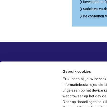
Investeren in 
Mobiliteit en d
De contouren va
Overige informatie
SER
Contact
Gebruik cookies
Adviezen
Contact
Er kunnen bij jouw bezoek
Publicaties
Tel:
070 - 3 499 499
informatiebestandjes die 
Actueel
Veelgestelde vragen
uitgelezen op het device (
Thema's
webbrowser op het device
SER
Door op ‘Instellingen’ te 