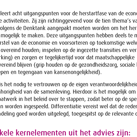
eert acht uitgangspunten voor de herstartfase van de eco
 activiteiten. Zij zijn richtinggevend voor de tien thema’s v
volgens de Denktank aangepakt moeten worden om het hers
 mogelijk te maken. Deze uitgangspunten hebben deels te
rstel van de economie en voorsorteren op toekomstige welv
overeind houden; inspelen op de ingezette transities en ve
ng) en zorgen er tegelijkertijd voor dat maatschappelijke
reind blijven (grip houden op de gezondheidszorg, sociale
pen en tegengaan van kansenongelijkheid).
is het nodig te vertrouwen op de eigen verantwoordelijkhei
horigheid van de samenleving. Hierdoor is het mogelijk om
aatwerk in het beleid over te stappen, zodat beter op de spe
 worden ingespeeld. Differentiatie vereist wel dat de rede
ndeling goed worden uitgelegd, toegespitst op de relevante 
kele kernelementen uit het advies zijn: