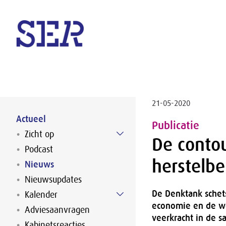
Naar hoofdinhoud
21-05-2020
Actueel
Publicatie
Zicht op
De contou
Podcast
herstelbe
Nieuws
Nieuwsupdates
De Denktank schets
Kalender
economie en de we
Adviesaanvragen
veerkracht in de s
Kabinetsreacties