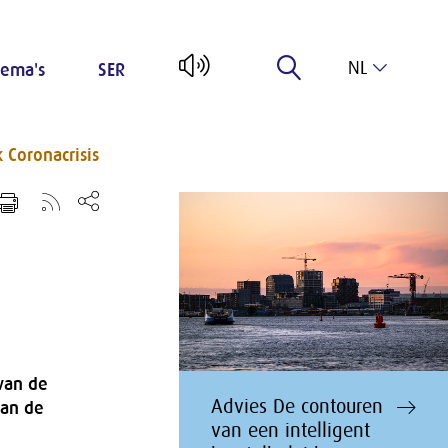
NL
ema's
SER
EN
 Coronacrisis
 van de
Advies De contouren
van de
van een intelligent