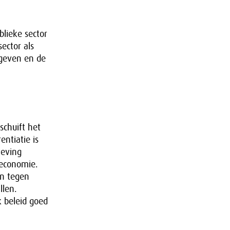
blieke sector
ector als
 geven en de
schuift het
ntiatie is
leving
 economie.
en tegen
llen.
 beleid goed