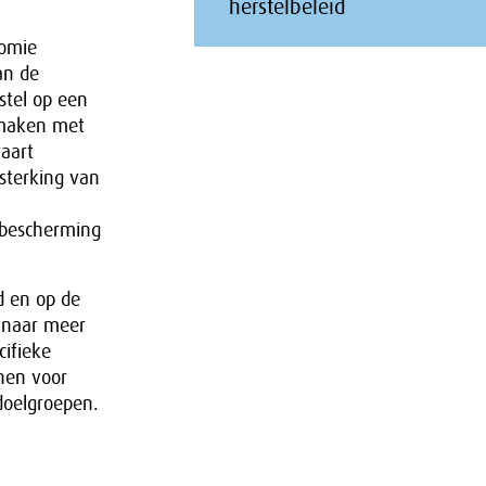
herstelbeleid
nomie
an de
tel op een
 maken met
aart
rsterking van
 bescherming
d en op de
 naar meer
cifieke
nen voor
doelgroepen.