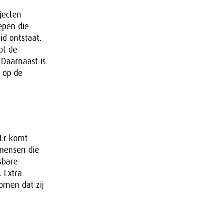
jecten
epen die
id ontstaat.
ot de
Daarnaast is
 op de
 Er komt
 mensen die
sbare
 Extra
omen dat zij