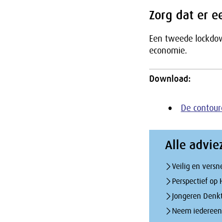
Zorg dat er 
Een tweede lockdow
economie.
Download:
De contour
Alle advie
Veilig en vers
Perspectief op 
Jongeren Denk
Neem iedereen