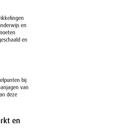
ikkelingen
onderwijs en
 moeten
geschaald en
elpunten bij
 aanjagen van
aan deze
rkt en