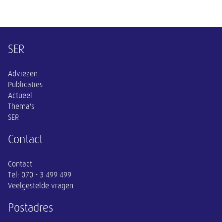
Overige informatie
SER
Adviezen
Publicaties
Actueel
Thema's
SER
Contact
Contact
Tel:
070 - 3 499 499
Veelgestelde vragen
Postadres