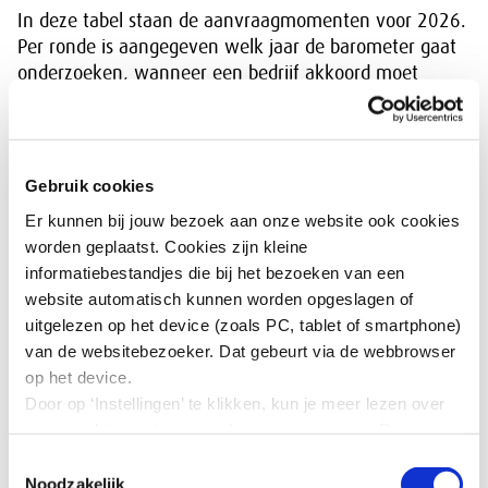
In deze tabel staan de aanvraagmomenten voor 2026.
Per ronde is aangegeven welk jaar de barometer gaat
onderzoeken, wanneer een bedrijf akkoord moet
hebben gegeven op het projectvoorstel, wanneer het
bedrijf de vertrouwelijke conceptversie ontvangt en
wanneer de resultaten officieel worden gepubliceerd op
de CBS-website.
Gebruik cookies
Er kunnen bij jouw bezoek aan onze website ook cookies
uiterlijke
publicatie
periode
oplevering
worden geplaatst. Cookies zijn kleine
deadline voor
op de
van
vertrouwelijke
informatiebestandjes die bij het bezoeken van een
akkoord op
CBS-
rapportage
conceptversie
website automatisch kunnen worden opgeslagen of
voorstel
website
uitgelezen op het device (zoals PC, tablet of smartphone)
2025
22 juli
eind mei 2026
1 juli 2026
van de websitebezoeker. Dat gebeurt via de webbrowser
(voorlopig)
2026
op het device.
25
eind september
4 november
Door op ‘Instellingen’ te klikken, kun je meer lezen over
2025
november
2026
2026
onze cookies en jouw voorkeuren aanpassen. Door op
2026
’Akkoord’ te klikken, ga je akkoord met het gebruik van
Toestemmingsselectie
midden
alle cookies zoals omschreven in onze cookieverklaring
Noodzakelijk
18 decem,ber
8 januari