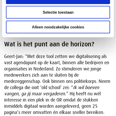
Nienke: “De medewerkers zijn dan leidend en digitale
processen ondersteunen hen bij alle activiteiten.
Selectie toestaan
Digitalisering versterkt hun mogelijkheden, waarborgt
de continuïteit en vooruitgang van het bedrijf. Sterke
Alleen noodzakelijke cookies
mensen maken nu eenmaal sterke organisaties.”
Wat is het punt aan de horizon?
Geert-Jan: “Met deze tool zetten we digitalisering als
vast agendapunt op de kaart, binnen alle bedrijven en
organisaties in Nederland. Zo stimuleren we jonge
medewerkers zich aan te sluiten bij de
medezeggenschap. Ook binnen ons politiekorps. Neem
de collega die ooit ‘old school’ zei: “
Ik wil boeven
vangen, ga jij maar vergaderen.
” Hij heeft nu wél
interesse in een plek in de OR omdat de stukken
inmiddels digitaal worden aangeleverd, geen 25
pagina’s meer omvatten én elkaar sneller bereiken.