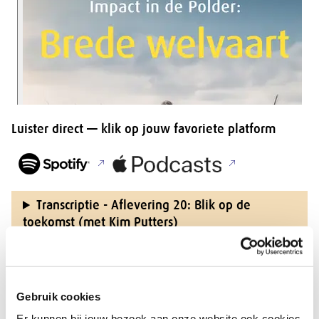
Luister direct — klik op jouw favoriete platform
Transcriptie - Aflevering 20: Blik op de
toekomst (met Kim Putters)
Over de podcast Impact in de
Gebruik cookies
Polder
Er kunnen bij jouw bezoek aan onze website ook cookies