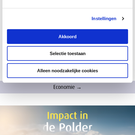
maken met een heftige oogaandoening,
waardoor hij in een halfjaar tijd het centrale
Instellingen
gedeelte van zijn zicht verloor. Dit was echter
geen reden voor hem om bij de pakken neer
te zitten. Al snel leerde Marnix om volledig
Akkoord
non-visueel te functioneren. Hij werkt als
podcastmaker en houdt lezingen.
Selectie toestaan
Alleen noodzakelijke cookies
Economie →