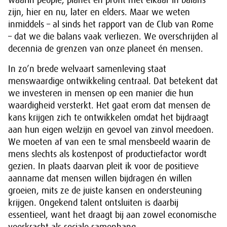
waarin people, planet en profit met elkaar in balans
zijn, hier en nu, later en elders. Maar we weten
inmiddels – al sinds het rapport van de Club van Rome
– dat we die balans vaak verliezen. We overschrijden al
decennia de grenzen van onze planeet én mensen.
In zo’n brede welvaart samenleving staat
menswaardige ontwikkeling centraal. Dat betekent dat
we investeren in mensen op een manier die hun
waardigheid versterkt. Het gaat erom dat mensen de
kans krijgen zich te ontwikkelen omdat het bijdraagt
aan hun eigen welzijn en gevoel van zinvol meedoen.
We moeten af van een te smal mensbeeld waarin de
mens slechts als kostenpost of productiefactor wordt
gezien. In plaats daarvan pleit ik voor de positieve
aanname dat mensen willen bijdragen én willen
groeien, mits ze de juiste kansen en ondersteuning
krijgen. Ongekend talent ontsluiten is daarbij
essentieel, want het draagt bij aan zowel economische