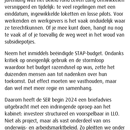
Jarenlang was het beleid rond Leven Lang Ontwikkelen
versnipperd en tijdelijk: te veel regelingen met een
einddatum, ingewikkelde loketten en losse pilots. Voor
werkenden en werkgevers is het vaak onduidelijk waar
ze terechtkunnen. Of je mee kunt doen, hangt nu nog
te vaak af of je toevallig de weg weet in het woud van
subsidiepotjes.
Neem het inmiddels beëindigde STAP-budget. Ondanks
kritiek op oneigenlijk gebruik en de stormloop
waardoor het budget razendsnel op was, zette het
duizenden mensen aan tot nadenken over hun
toekomst. Dat effect moeten we vasthouden, maar
dan wel met meer regie en samenhang.
Daarom heeft de SER begin 2024 een briefadvies
uitgebracht met een indringende oproep aan het
kabinet: investeer structureel en voorspelbaar in LLO.
Niet als project, maar als vast onderdeel van ons
onderwijs- en arbeidsmarktbeleid. Zo pleitten we onder