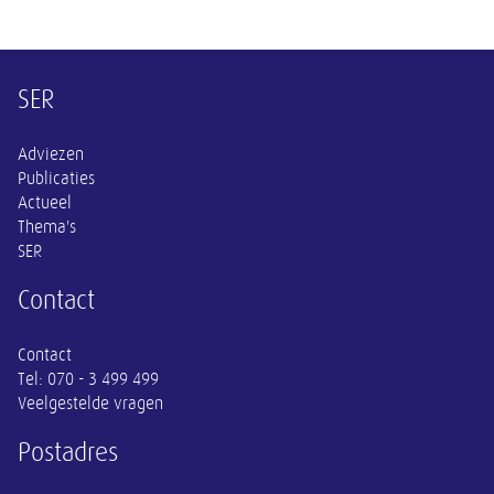
Overige informatie
SER
Adviezen
Publicaties
Actueel
Thema's
SER
Contact
Contact
Tel:
070 - 3 499 499
Veelgestelde vragen
Postadres