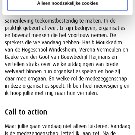
Alleen noodzakelijke cookies
Want het is niet een wensbeeld van mij of de SER,
maar een noodzaak om de Nederlandse economie en
samenleving toekomstbestendig te maken. In de
praktijk gebeurt al veel. Er zijn bedrijven, organisaties
en bovenal mensen die het voortouw nemen. De
sprekers die we vandaag hebben: Hasib Moukkadim
van de Hogeschool Windesheim, Verena Vermeulen en
Bauke van der Goot van Bouwbedrijf Heijmans en
vertellen straks over welke uitdagingen van brede
welvaart binnen hun organisaties spelen en hoe zij
daar mee omgaan. Én welke rol de medezeggenschap
in deze organisaties speelt. Ik ben heel nieuwsgierig en
ik hoop jullie met mij, naar hun verhalen.
Call to action
Maar jullie gaan vandaag niet alleen luisteren. Vandaag
is de medezeggenschap, letterlijk, aan zet. Na de