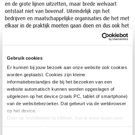
en de grote lijnen uitzetten, maar brede welvaart
ontstaat niet van bovenaf. Uiteindelijk zijn het
bedrijven en maatschappelijke organisaties die het met
elkaar in de praktijk moeten gaan doen en dus ook het
verschil maken.
Dit inzicht wordt ook gedeeld door de politieke partijen
die nu aan het formeren zijn. Zij zien ook dat de grote
Gebruik cookies
uitdagingen waar we als land voor staan niet alleen
door de politiek kunnen worden opgelost, maar de hulp
Er kunnen bij jouw bezoek aan onze website ook cookies
nodig heeft van sociale partners en organisaties.
worden geplaatst. Cookies zijn kleine
informatiebestandjes die bij het bezoeken van een
En jullie, de medezeggenschap, zijn daarbij ook aan
website automatisch kunnen worden opgeslagen of
zet. We zijn met een mooie groep van verschillende
uitgelezen op het device (zoals PC, tablet of smartphone)
organisaties vandaag. Verschillende sectoren zoals de
van de websitebezoeker. Dat gebeurt via de webbrowser
kinderopvang, horeca en bloemensector zijn vandaag
op het device.
vertegenwoordigd. Ook zijn er opvallend veel
Door op ‘Instellingen’ te klikken, kun je meer lezen over
medezeggenschapsprofessionals vandaag aanwezig.
onze cookies en jouw voorkeuren aanpassen. Door op
Welkom! Ook voor jullie, met jullie expertise en
’Akkoord’ te klikken, ga je akkoord met het gebruik van
Toestemmingsselectie