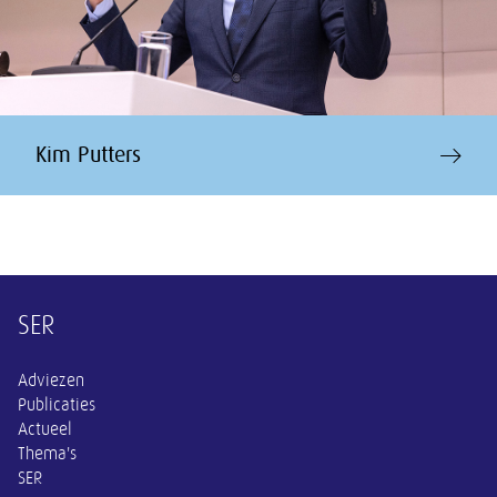
Kim Putters
Overige informatie
SER
Adviezen
Publicaties
Actueel
Thema's
SER