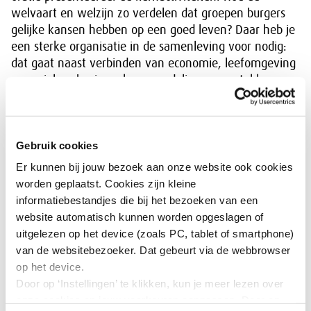
welvaart en welzijn zo verdelen dat groepen burgers
gelijke kansen hebben op een goed leven? Daar heb je
een sterke organisatie in de samenleving voor nodig:
dat gaat naast verbinden van economie, leefomgeving
en sociale cohesie, ook om verdelingsvraagstukken en
rechtvaardigen wat of wie je prioriteert, dat goed
organiseren in samenwerking en commitment, en
afspraken vastleggen en naleven (reguleren). Dus:
Gebruik cookies
welke banen, wat voor huizen en hoeveel, hoe de
armoede bestrijden en jongeren toekomst geven. Daar
Er kunnen bij jouw bezoek aan onze website ook cookies
zijn naast bedrijven ook instellingen, vrijwilligers en
worden geplaatst. Cookies zijn kleine
sociale initiatieven bij nodig.
informatiebestandjes die bij het bezoeken van een
website automatisch kunnen worden opgeslagen of
Drie elementen wil ik hier benadrukken om dit te
uitgelezen op het device (zoals PC, tablet of smartphone)
organiseren en de uitvoering te ondersteunen:
van de websitebezoeker. Dat gebeurt via de webbrowser
op het device.
Ten eerste, heldere regie en rolverdeling
. We moeten
Door op ‘Instellingen’ te klikken, kun je meer lezen over
vooraf vastleggen wie waarvoor verantwoordelijk is.
onze cookies en jouw voorkeuren aanpassen. Door op