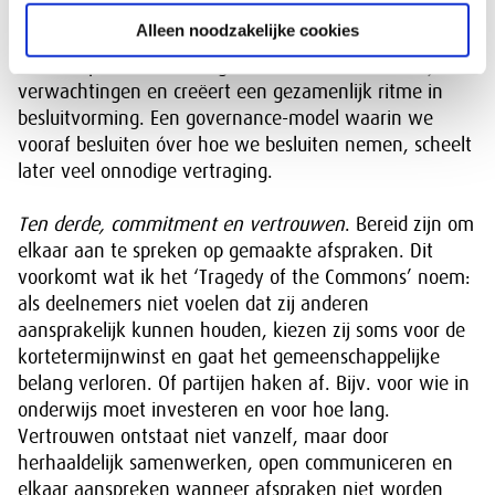
verdwalen in langdurige overlegstructuren, zijn heldere
Alleen noodzakelijke cookies
afspraken over tijdslijnen, besluitmomenten en
escalatieprocedures nodig. Dat verheldert wederzijdse
verwachtingen en creëert een gezamenlijk ritme in
besluitvorming. Een governance-model waarin we
vooraf besluiten óver hoe we besluiten nemen, scheelt
later veel onnodige vertraging.
Ten derde, commitment en vertrouwen
. Bereid zijn om
elkaar aan te spreken op gemaakte afspraken. Dit
voorkomt wat ik het ‘Tragedy of the Commons’ noem:
als deelnemers niet voelen dat zij anderen
aansprakelijk kunnen houden, kiezen zij soms voor de
kortetermijnwinst en gaat het gemeenschappelijke
belang verloren. Of partijen haken af. Bijv. voor wie in
onderwijs moet investeren en voor hoe lang.
Vertrouwen ontstaat niet vanzelf, maar door
herhaaldelijk samenwerken, open communiceren en
elkaar aanspreken wanneer afspraken niet worden