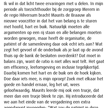
Ik wil in dat licht twee ervaringen met u delen. In mijn
periode als toezichthouder bij de zorggroep Merem in
de regio Hilversum bracht Maurits de Braauw als
nieuwe voorzitter in dat het van belang is te sturen
met hoofd, hart en buik. Natuurlijk moeten alle
argumenten op een rij staan en alle belangen moeten
worden gewogen, maar heeft de organisatie, de
patiënt of de samenleving daar ook echt iets aan? Wat
zegt het gevoel of de onderbuik als je laat op de avond
thuis op de bank de besluiten overdenkt? Dat moet in
balans zijn, want de ratio is niet alles wat telt. Het gaat
om efficiency, leefomgeving en inclusie tegelijkertijd.
Daarbij komen het hart en de buik om de hoek kijken.
Doe daar iets mee, is mijn oproep! Zoek met elkaar het
goede en handel ernaar, leg het uit, wees
geloofwaardig. Maurits leerde mij ook een trucje, dat
meer dan een trucje bleek te zijn. Hij introduceerde dat
we aan het einde van de vergadering een extra
agendapunt invoegden: “Wat zou de patiënt in deze