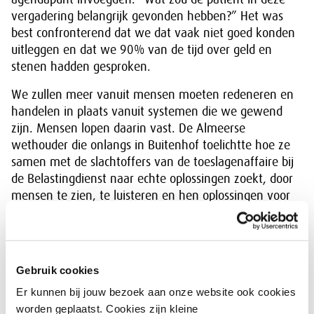
vergadering belangrijk gevonden hebben?” Het was
best confronterend dat we dat vaak niet goed konden
uitleggen en dat we 90% van de tijd over geld en
stenen hadden gesproken.
We zullen meer vanuit mensen moeten redeneren en
handelen in plaats vanuit systemen die we gewend
zijn. Mensen lopen daarin vast. De Almeerse
wethouder die onlangs in Buitenhof toelichtte hoe ze
samen met de slachtoffers van de toeslagenaffaire bij
de Belastingdienst naar echte oplossingen zoekt, door
mensen te zien, te luisteren en hen oplossingen voor
problemen te laten aandragen, dat was een
verademing. Ze gaf namelijk toe dat ook zij te lang een
blind vertrouwen had in de overheid en in de
systemen. Daar kon het toch niet aan liggen. De
Gebruik cookies
mensen zouden de werkelijkheid waarschijnlijk wat
Er kunnen bij jouw bezoek aan onze website ook cookies
verdraaien en het eigenbelang aanzetten. Maar, niets
worden geplaatst. Cookies zijn kleine
bleek minder waar, ze gaf dat ruiterlijk toe en creëerde