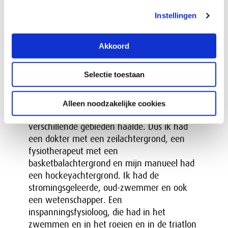
“Dat was een plek met de beste
Instellingen
bewegingswetenschappers, de beste
wetenschappers, de beste coaches en de
beste sporters, met verschillende
Akkoord
achtergronden, allemaal bij elkaar. En door
die kruisbestuiving hadden zij de slimme
Selectie toestaan
oplossingen en waren ze echt een stap voor
op de concurrentie. Dat gegeven ben ik op
mezelf gaan toepassen na Atlanta en dat
Alleen noodzakelijke cookies
zorgde ervoor dat ik allerlei experts uit
verschillende gebieden haalde. Dus ik had
een dokter met een zeilachtergrond, een
fysiotherapeut met een
basketbalachtergrond en mijn manueel had
een hockeyachtergrond. Ik had de
stromingsgeleerde, oud-zwemmer en ook
een wetenschapper. Een
inspanningsfysioloog, die had in het
zwemmen en in het roeien en in de triatlon