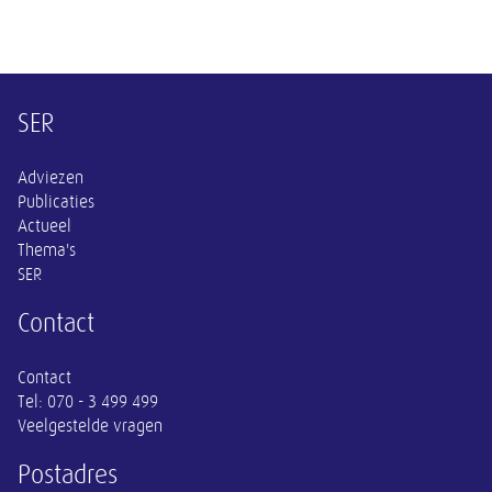
Overige informatie
SER
Adviezen
Publicaties
Actueel
Thema's
SER
Contact
Contact
Tel:
070 - 3 499 499
Veelgestelde vragen
Postadres