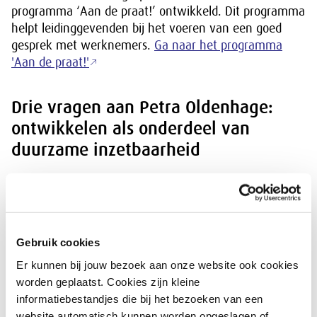
programma ‘Aan de praat!’ ontwikkeld. Dit programma
helpt leidinggevenden bij het voeren van een goed
gesprek met werknemers.
Ga naar het programma
'Aan de praat!'
Drie vragen aan Petra Oldenhage:
ontwikkelen als onderdeel van
duurzame inzetbaarheid
Jij houdt je binnen SBCM bezig met duurzame
inzetbaarheid. Hoe speelt ontwikkelen hierin een
rol?
Gebruik cookies
“Groei is één van de pijlers van duurzame
inzetbaarheid, naast gezondheid en werkplezier. Het is
Er kunnen bij jouw bezoek aan onze website ook cookies
belangrijk te noemen dat groeien en ontwikkelen niet
worden geplaatst. Cookies zijn kleine
altijd werkinhoudelijk hoeft te zijn. Het kan ook gaan
informatiebestandjes die bij het bezoeken van een
om het ontwikkelen van werknemersvaardigheden of
website automatisch kunnen worden opgeslagen of