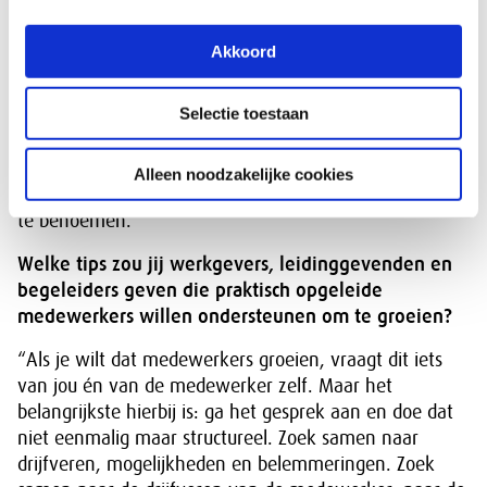
direct toegankelijker en praktischer. Natuurlijk kun je
hier ook je eigen termen voor gebruiken, zodat ze
Akkoord
aansluiten bij de taal die binnen de organisatie gebruikt
wordt. Deze thema’s kunnen in de gesprekscyclus en
Selectie toestaan
in werkoverleggen terugkomen en concrete afspraken
kunnen vastgelegd worden in een Individueel
Ontwikkelings Plan (IOP). Zo werk je samen aan
Alleen noodzakelijke cookies
duurzame inzetbaarheid zonder het begrip zelf steeds
te benoemen.”
Welke tips zou jij werkgevers, leidinggevenden en
begeleiders geven die praktisch opgeleide
medewerkers willen ondersteunen om te groeien?
“Als je wilt dat medewerkers groeien, vraagt dit iets
van jou én van de medewerker zelf. Maar het
belangrijkste hierbij is: ga het gesprek aan en doe dat
niet eenmalig maar structureel. Zoek samen naar
drijfveren, mogelijkheden en belemmeringen. Zoek