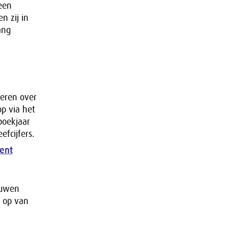
een
n zij in
ang
eren over
p via het
boekjaar
fcijfers.
ent
ouwen
t op van