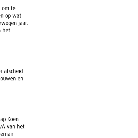
t om te
ken op wat
ewogen jaar.
n het
r afscheid
rouwen en
hap Koen
RvA van het
eteman-