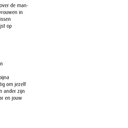
 over de man-
 vrouwen in
rissen
jst op
In
t
bijna
tig om jezelf
n ander zijn
ar en jouw