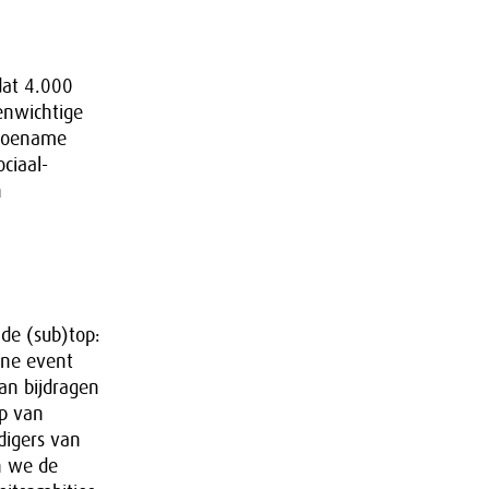
dat 4.000
enwichtige
 toename
ociaal-
n
de (sub)top:
ine event
an bijdragen
op van
digers van
n we de