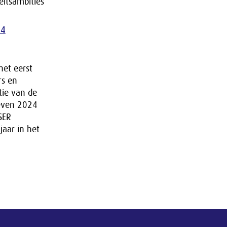
eitsambities
24
het eerst
rs en
tie van de
leven 2024
SER
jaar in het