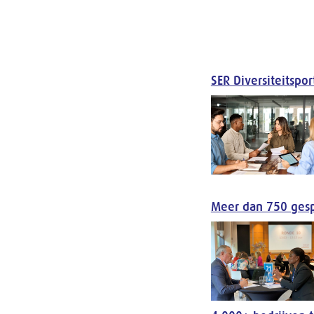
SER Diversiteitspo
Meer dan 750 gesp