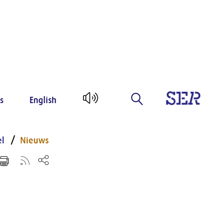
s
English
el
Nieuws