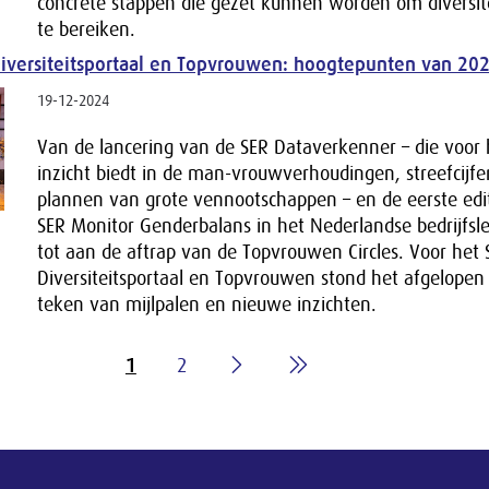
concrete stappen die gezet kunnen worden om diversit
te bereiken.
 Diversiteitsportaal en Topvrouwen: hoogtepunten van 20
19-12-2024
Van de lancering van de SER Dataverkenner – die voor 
inzicht biedt in de man-vrouwverhoudingen, streefcijfe
plannen van grote vennootschappen – en de eerste edi
SER Monitor Genderbalans in het Nederlandse bedrijfs
tot aan de aftrap van de Topvrouwen Circles. Voor het 
Diversiteitsportaal en Topvrouwen stond het afgelopen 
teken van mijlpalen en nieuwe inzichten.
1
2