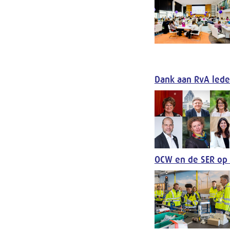
Dank aan RvA lede
OCW en de SER op 