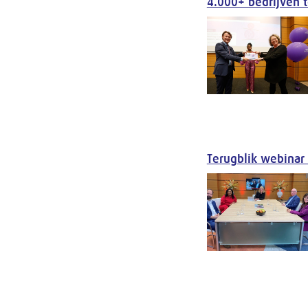
4.000+ bedrijven 
Terugblik webinar D