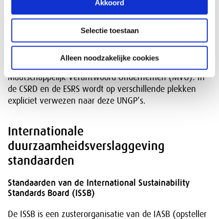
Akkoord
waarvan de CSRD een Europese aanpak is.
Selectie toestaan
Verenigde Naties (UN) Guiding Principles for
Business and Human Rights (UNGP’s)
Alleen noodzakelijke cookies
Dit is een internationale standaard voor
Maatschappelijk Verantwoord Ondernemen (MVO). In
de CSRD en de ESRS wordt op verschillende plekken
expliciet verwezen naar deze UNGP’s.
Internationale
duurzaamheidsverslaggeving
standaarden
Standaarden van de International Sustainability
Standards Board (ISSB)
De ISSB is een zusterorganisatie van de IASB (opsteller