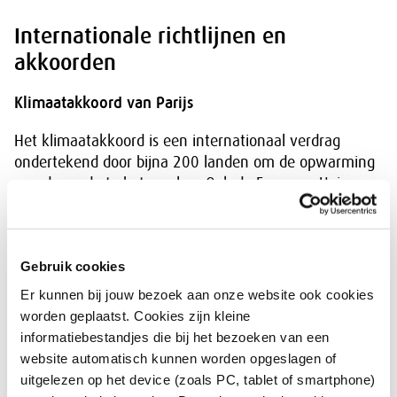
Internationale richtlijnen en
akkoorden
Klimaatakkoord van Parijs
Het klimaatakkoord is een internationaal verdrag
ondertekend door bijna 200 landen om de opwarming
van de aarde te beteugelen. Ook de Europese Unie
heeft zich hieraan gecommitteerd en de CSRD is een
concrete manier van de EU om uitvoering hieraan te
geven.
Gebruik cookies
Er kunnen bij jouw bezoek aan onze website ook cookies
OESO-richtlijnen voor Multinationale Ondernemingen
worden geplaatst. Cookies zijn kleine
(OESO MNO richtlijnen)
informatiebestandjes die bij het bezoeken van een
Dit is een
internationale standaard voor
website automatisch kunnen worden opgeslagen of
Maatschappelijk Verantwoord Ondernemen
(MVO).
uitgelezen op het device (zoals PC, tablet of smartphone)