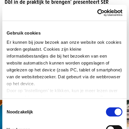
D&I in de praktijk te brengen’ presenteert SER
Diversiteit in Bedrijf interventies waarmee
ondertekenaars van het Charter Diversiteit een
divers personeelsbestand en een inclusieve
werkomgeving bevorderen. De twaalf
Gebruik cookies
ondertekenaars delen hun verhalen en ervaringen
Er kunnen bij jouw bezoek aan onze website ook cookies
met je, inclusief de successen én de uitdagingen.
worden geplaatst. Cookies zijn kleine
informatiebestandjes die bij het bezoeken van een
Download:
website automatisch kunnen worden opgeslagen of
uitgelezen op het device (zoals PC, tablet of smartphone)
Inspiratiegids: Twaalf succesvolle manieren om
van de websitebezoeker. Dat gebeurt via de webbrowser
D&I in de praktijk te brengen (19225 kb)
op het device.
Door op ‘Instellingen’ te klikken, kun je meer lezen over
onze cookies en jouw voorkeuren aanpassen. Door op
’Akkoord’ te klikken, ga je akkoord met het gebruik van
Toestemmingsselectie
alle cookies zoals omschreven in onze cookieverklaring
Noodzakelijk
in deze cookiebanner. Door op ‘Alleen noodzakelijke
cookies’ te klikken, plaatst onze website alleen