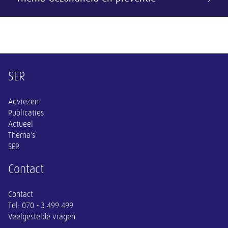
Overige informatie
SER
Adviezen
Publicaties
Actueel
Thema's
SER
Contact
Contact
Tel:
070 - 3 499 499
Veelgestelde vragen