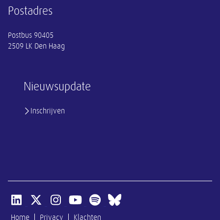
Postadres
Postbus 90405
2509 LK Den Haag
Nieuwsupdate
Inschrijven
Open linkedin van SER
Open x-twitter van SER
Open instagram van SER
Open youtube van SER
Open spotify van SER
Open bluesky van SER
Home
Privacy
Klachten