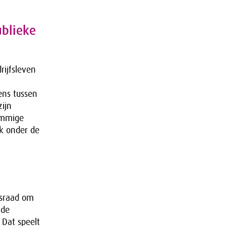
ublieke
rijfsleven
ens tussen
zijn
sommige
ok onder de
gsraad om
 de
Dat speelt