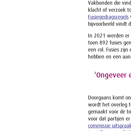
Vakbonden die vind
klacht of verzoek t
Fusiegedragsregels
v
bijvoorbeeld vindt
In 2021 werden er 9
toen 892 fusies geme
een rol. Fusies zijn
hebben en een aant
‘Ongeveer 
Doorgaans komt ong
wordt het overleg 
gemaakt voor de to
voor dat partijen er
commissie uitspraa