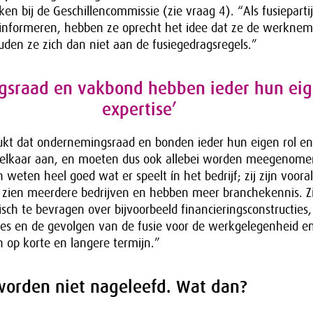
ken bij de Geschillencommissie (zie vraag 4). “Als fusieparti
nformeren, hebben ze oprecht het idee dat ze de werkneme
den ze zich dan niet aan de fusiegedragsregels.”
sraad en vakbond hebben ieder hun eig
expertise’
kt dat ondernemingsraad en bonden ieder hun eigen rol en
 elkaar aan, en moeten dus ook allebei worden meegenome
eten heel goed wat er speelt ín het bedrijf; zij zijn voora
zien meerdere bedrijven en hebben meer branchekennis. Zij 
tisch te bevragen over bijvoorbeeld financieringsconstructies,
ties en de gevolgen van de fusie voor de werkgelegenheid e
 op korte en langere termijn.”
 worden niet nageleefd. Wat dan?