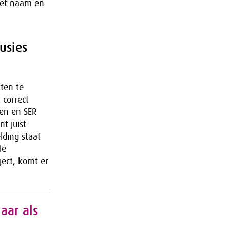
met naam en
usies
ten te
 correct
den en SER
nt juist
lding staat
le
ject, komt er
aar als