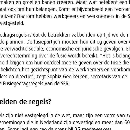
maken en groei en banen creëren. Maar wat betekent een f
at ook om hun belangen. Komt er bijvoorbeeld een reorgani
erhuizen? Daarom hebben werkgevers en werknemers in de 
astgesteld.
edragsregels is dat de betrokken vakbonden op tijd worden
de plannen. De fusiepartijen moeten hun uitleg geven over
de verwachte sociale, economische en juridische gevolgen. En 
vereenstemming over de fusie wordt bereikt. “Het is belang
eid krijgen om hun oordeel mee te geven over de fusie die 
ij belichten het gezichtspunt van de werknemers en voorkom
ders en directie”, zegt Sophia Geelkerken, secretaris van de
e Fusiegedragsregels van de SER.
elden de regels?
ls zijn niet vastgelegd in de wet, maar zijn een vorm van ze
ernemingen die in Nederland zijn gevestigd en meer dan 50
. Soms legt een cao de grens bij 35 medewerkers.