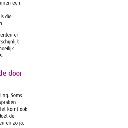
kunnen een
ls die
n.
werden er
schijnlijk
oeilijk
s.
de door
ling. Soms
fspraken
 Het komt ook
doet de
en en zo ja,