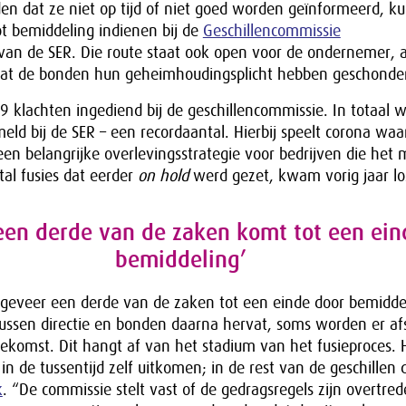
en dat ze niet op tijd of niet goed worden geïnformeerd, 
ot bemiddeling indienen bij de
Geschillencommissie
an de SER. Die route staat ook open voor de ondernemer, a
 dat de bonden hun geheimhoudingsplicht hebben geschonde
 klachten ingediend bij de geschillencommissie. In totaal 
ld bij de SER – een recordaantal. Hierbij speelt corona waar
 een belangrijke overlevingsstrategie voor bedrijven die het m
al fusies dat eerder
on hold
werd gezet, kwam vorig jaar lo
een derde van de zaken komt tot een ein
bemiddeling’
eveer een derde van de zaken tot een einde door bemidde
tussen directie en bonden daarna hervat, soms worden er a
ekomst. Dit hangt af van het stadium van het fusieproces.
 in de tussentijd zelf uitkomen; in de rest van de geschillen 
k
. “De commissie stelt vast of de gedragsregels zijn overtred