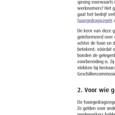
sprong voorwaarts 
werknemers? Het ga
gaat het bedrijf v
fusiegedragsregels
v
De kern van deze g
geïnformeerd over 
achter de fusie en 
betekent: vóórdat o
bonden de gelegenh
voorbereiding is. Z
vlekken bij bestuur
Geschillencommissi
2. Voor wie g
De fusiegedragsrege
Ze gelden voor ond
medewerkers hebben