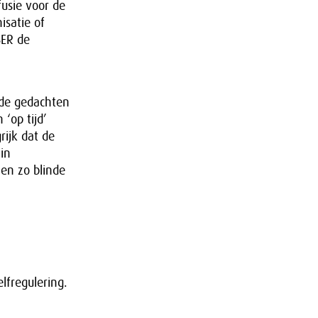
usie voor de
satie of
SER de
 de gedachten
‘op tijd’
rijk dat de
in
en zo blinde
lfregulering.