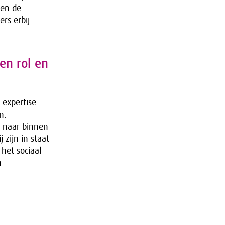
jen de
rs erbij
en rol en
 expertise
n.
l naar binnen
zijn in staat
 het sociaal
n