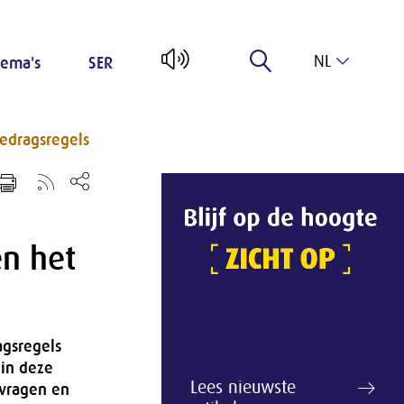
NL
ema's
SER
EN
edragsregels
en het
agsregels
in deze
Lees nieuwste
 vragen en