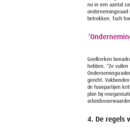
nu in een aantal za
ondernemingsraad i
betrekken. Toch hou
‘Onderneming
Geelkerken benadru
hebben. “Ze vullen
Ondernemingsraden w
gericht. Vakbonden 
de fusiepartijen kri
plan bij reorganisa
arbeidsvoorwaarden
4. De regels