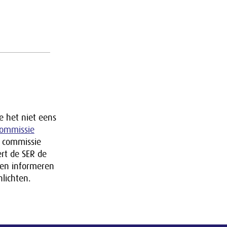
e het niet eens
commissie
e commissie
ert de SER de
den informeren
nlichten.