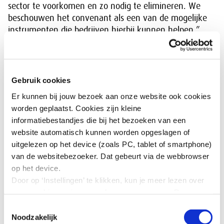
sector te voorkomen en zo nodig te elimineren. We
beschouwen het convenant als een van de mogelijke
instrumenten die bedrijven hierbij kunnen helpen.”
‘Door collectief op te trekken kunnen
bedrijven van elkaar leren’
Gebruik cookies
Er kunnen bij jouw bezoek aan onze website ook cookies
“De meerwaarde van het convenant is om individuele
worden geplaatst. Cookies zijn kleine
bedrijven te helpen inzicht te krijgen in hun
informatiebestandjes die bij het bezoeken van een
productieketen”, vult Appiah aan. “Met inzicht
website automatisch kunnen worden opgeslagen of
bedoelen we in hoeverre risico’s zich ook daadwerkelijk
uitgelezen op het device (zoals PC, tablet of smartphone)
kunnen voordoen. Het blijkt in de praktijk vaak lastig
van de websitebezoeker. Dat gebeurt via de webbrowser
om een scherp beeld te krijgen van de totale
op het device.
productieketen van grondstof tot eindproduct. Om daar
Door op ‘Instellingen’ te klikken, kun je meer lezen over
goed inzicht in te krijgen is het belangrijk dat bedrijven
onze cookies en jouw voorkeuren aanpassen. Door op
daarover met elkaar in gesprek gaan en onderling
’Akkoord’ te klikken, ga je akkoord met het gebruik van
Toestemmingsselectie
informatie uitwisselen. Door collectief op te trekken
alle cookies zoals omschreven in onze cookieverklaring
Noodzakelijk
kunnen zij van elkaar leren.