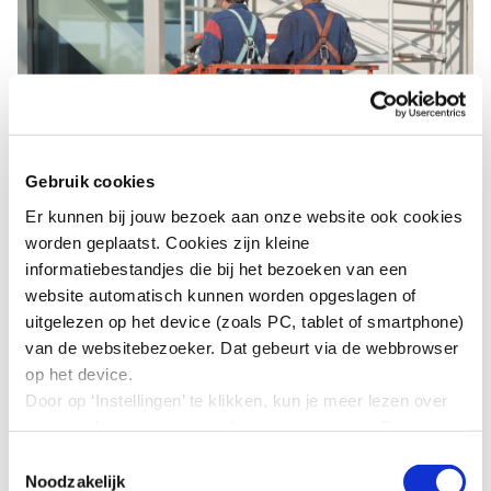
Gebruik cookies
Er kunnen bij jouw bezoek aan onze website ook cookies
worden geplaatst. Cookies zijn kleine
informatiebestandjes die bij het bezoeken van een
Thema Arbeidsveiligheid
website automatisch kunnen worden opgeslagen of
uitgelezen op het device (zoals PC, tablet of smartphone)
van de websitebezoeker. Dat gebeurt via de webbrowser
op het device.
Handreikingen SER
Door op ‘Instellingen’ te klikken, kun je meer lezen over
Arboplatform
onze cookies en jouw voorkeuren aanpassen. Door op
’Akkoord’ te klikken, ga je akkoord met het gebruik van
Toestemmingsselectie
Arbeidsveiligheid
alle cookies zoals omschreven in onze cookieverklaring
Noodzakelijk