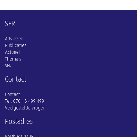
Overige informatie
SER
Adviezen
Publicaties
Actueel
Thema's
SER
Contact
Contact
Tel:
070 - 3 499 499
Veelgestelde vragen
Postadres
Postbus 90405