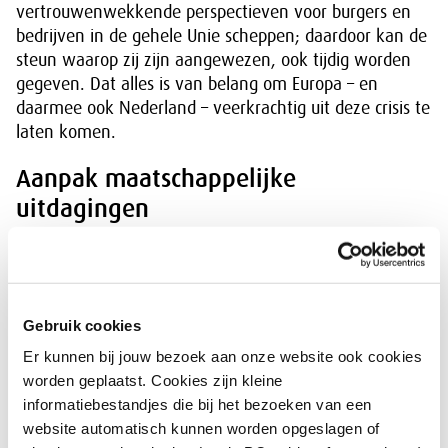
vertrouwenwekkende perspectieven voor burgers en
bedrijven in de gehele Unie scheppen; daardoor kan de
steun waarop zij zijn aangewezen, ook tijdig worden
gegeven. Dat alles is van belang om Europa – en
daarmee ook Nederland – veerkrachtig uit deze crisis te
laten komen.
Aanpak maatschappelijke
uitdagingen
Nederland heeft veel te winnen bij een herstel van
Europa. Bij een herstel van Europa past een inzet op
investeren in het aanpakken van structurele
Gebruik cookies
problemen en grote maatschappelijke uitdagingen. Dat
stelt de Denktank Coronacrisis in het Briefadvies
Er kunnen bij jouw bezoek aan onze website ook cookies
Investeren in Europese samenwerking.
worden geplaatst. Cookies zijn kleine
informatiebestandjes die bij het bezoeken van een
Download:
website automatisch kunnen worden opgeslagen of