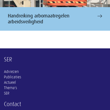
Handreiking arbomaatregelen
arbeidsveiligheid
Overige informatie
SER
Adviezen
Publicaties
Actueel
Thema's
SER
Contact