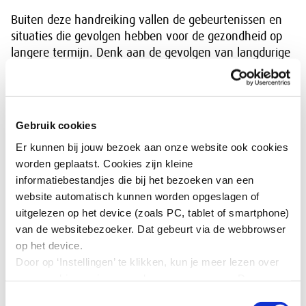
Buiten deze handreiking vallen de gebeurtenissen en
situaties die gevolgen hebben voor de gezondheid op
langere termijn. Denk aan de gevolgen van langdurige
blootstelling aan stoffen. Bijvoorbeeld het ontstaan van
gezondheidsproblemen door het langdurig werken met
asbest. Ook gaan we niet in op stress en andere
vormen van psychosociale arbeidsbelasting (psa), zoals
Gebruik cookies
mentale klachten door bijvoorbeeld pesten of
Er kunnen bij jouw bezoek aan onze website ook cookies
discriminatie op de werkvloer. Allemaal belangrijke
worden geplaatst. Cookies zijn kleine
onderwerpen, maar de focus van deze handreiking ligt
informatiebestandjes die bij het bezoeken van een
op het voorkomen van fysieke arbeidsongevallen.
website automatisch kunnen worden opgeslagen of
Download:
uitgelezen op het device (zoals PC, tablet of smartphone)
van de websitebezoeker. Dat gebeurt via de webbrowser
op het device.
Handreiking arbomaatregelen Groeien in
Door op ‘Instellingen’ te klikken, kun je meer lezen over
arbeidsveiligheid (9175 kb)
onze cookies en jouw voorkeuren aanpassen. Door op
’Akkoord’ te klikken, ga je akkoord met het gebruik van
Toestemmingsselectie