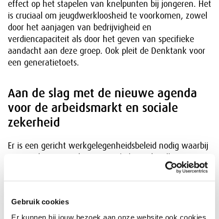
effect op het stapelen van knelpunten bij jongeren. Het
is cruciaal om jeugdwerkloosheid te voorkomen, zowel
door het aanjagen van bedrijvigheid en
verdiencapaciteit als door het geven van specifieke
aandacht aan deze groep. Ook pleit de Denktank voor
een generatietoets.
Aan de slag met de nieuwe agenda
voor de arbeidsmarkt en sociale
zekerheid
Er is een gericht werkgelegenheidsbeleid nodig waarbij
van werk naar werk trajecten belangrijk zullen zijn.
Hierbij kunnen kansen worden benut in sectoren en
beroepen die nodig zijn in de grote transities en in de
sectoren waar nu extra werkgelegenheid ontstaat.
Gebruik cookies
Extra aandacht is naast jongeren nodig voor mensen
met een grotere afstand tot de arbeidsmarkt,
Er kunnen bij jouw bezoek aan onze website ook cookies