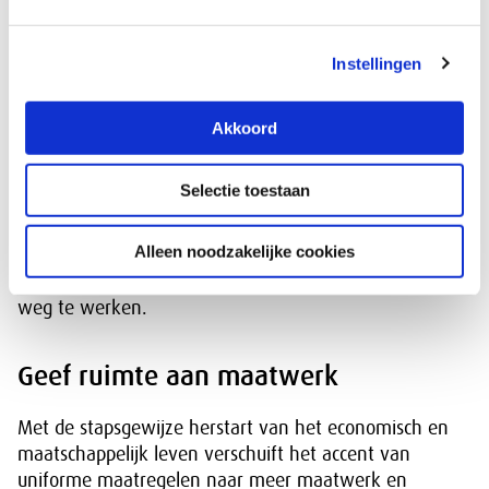
Continueer waardering van publieke
Instellingen
dienstverlening
Akkoord
Het gegroeide vertrouwen in de professionals - en ook
de vrijwilligers - in de publieke sector tijdens de
Selectie toestaan
coronacrisis biedt een basis om de aantrekkelijkheid
van de publieke sector als werkgever te vergroten.
Alleen noodzakelijke cookies
Samen met betrokkenen is het belangrijk dit vorm te
geven en de tekorten aan personeel in deze sectoren
weg te werken.
Geef ruimte aan maatwerk
Met de stapsgewijze herstart van het economisch en
maatschappelijk leven verschuift het accent van
uniforme maatregelen naar meer maatwerk en