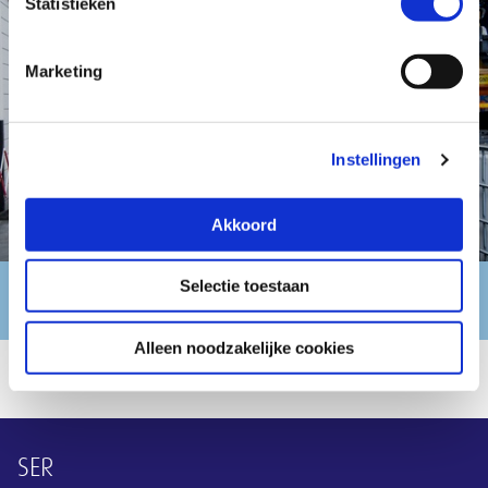
Statistieken
Marketing
Instellingen
Akkoord
Selectie toestaan
Thema Leven Lang Ontwikkelen
Alleen noodzakelijke cookies
Overige informatie
SER