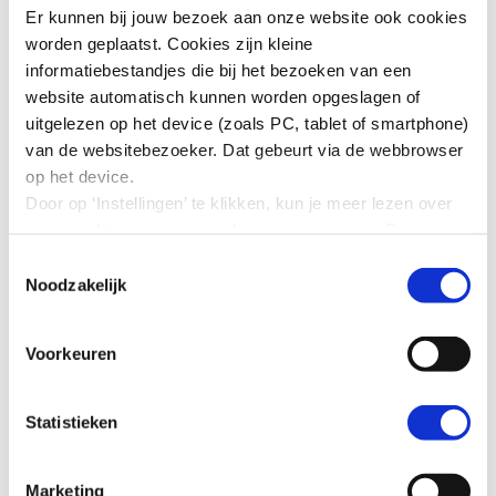
Download SER Merger Code 2015
Er kunnen bij jouw bezoek aan onze website ook cookies
worden geplaatst. Cookies zijn kleine
informatiebestandjes die bij het bezoeken van een
website automatisch kunnen worden opgeslagen of
uitgelezen op het device (zoals PC, tablet of smartphone)
van de websitebezoeker. Dat gebeurt via de webbrowser
op het device.
Door op ‘Instellingen’ te klikken, kun je meer lezen over
onze cookies en jouw voorkeuren aanpassen. Door op
’Akkoord’ te klikken, ga je akkoord met het gebruik van
Toestemmingsselectie
alle cookies zoals omschreven in onze cookieverklaring
Noodzakelijk
in deze cookiebanner. Door op ‘Alleen noodzakelijke
cookies’ te klikken, plaatst onze website alleen
Voorkeuren
noodzakelijke cookies.
Fusiegedragsregels in vogelvlucht
Hoe wij met jouw persoonsgegevens omgaan, kun je
lezen in onze
privacyverklaring
.
(Youtube)
Statistieken
Marketing