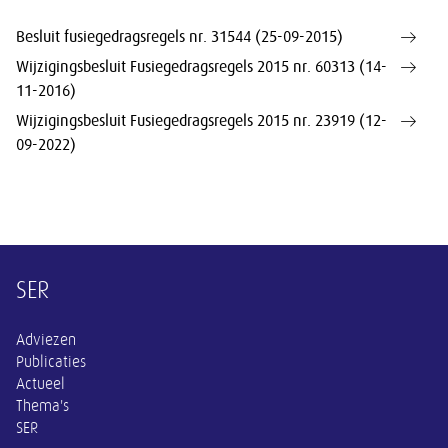
Besluit fusiegedragsregels nr. 31544 (25-09-2015)
Wijzigingsbesluit Fusiegedragsregels 2015 nr. 60313 (14-
11-2016)
Wijzigingsbesluit Fusiegedragsregels 2015 nr. 23919 (12-
09-2022)
Overige informatie
SER
Adviezen
Publicaties
Actueel
Thema's
SER