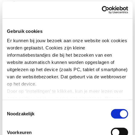
werkende beter toegang hebben tot de bedrijfsarts dan
de andere, of worden niet alle veiligheidsvoorschriften
goed nageleefd. Daarmee ontstaan risico’s op
beroepsziekten en arbeidsongevallen.
Gebruik cookies
Er kunnen bij jouw bezoek aan onze website ook cookies
Download:
worden geplaatst. Cookies zijn kleine
informatiebestandjes die bij het bezoeken van een
Verkenning Diversiteit arbeidsrelaties en
website automatisch kunnen worden opgeslagen of
arbeidsomstandigheden (1693 kb)
uitgelezen op het device (zoals PC, tablet of smartphone)
Infographic: Verschillen in
van de websitebezoeker. Dat gebeurt via de webbrowser
arbeidsomstandigheden tussen vast, flex en
op het device.
zzp (4288 kb)
Door op ‘Instellingen’ te klikken, kun je meer lezen over
Diversity in employment relationships and
onze cookies en jouw voorkeuren aanpassen. Door op
working conditions (summary) (284 kb)
’Akkoord’ te klikken, ga je akkoord met het gebruik van
Toestemmingsselectie
alle cookies zoals omschreven in onze cookieverklaring
Noodzakelijk
in deze cookiebanner. Door op ‘Alleen noodzakelijke
Meer weten over arbo en de
cookies’ te klikken, plaatst onze website alleen
Voorkeuren
noodzakelijke cookies.