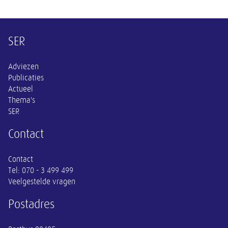
Overige informatie
SER
Adviezen
Publicaties
Actueel
Thema's
SER
Contact
Contact
Tel:
070 - 3 499 499
Veelgestelde vragen
Postadres