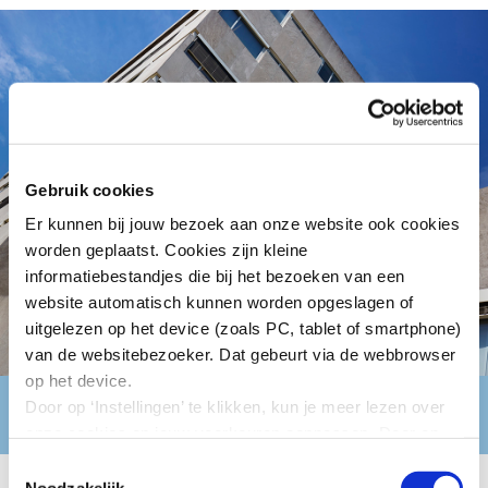
Gebruik cookies
Er kunnen bij jouw bezoek aan onze website ook cookies
worden geplaatst. Cookies zijn kleine
informatiebestandjes die bij het bezoeken van een
website automatisch kunnen worden opgeslagen of
uitgelezen op het device (zoals PC, tablet of smartphone)
van de websitebezoeker. Dat gebeurt via de webbrowser
op het device.
Door op ‘Instellingen’ te klikken, kun je meer lezen over
Sociaal-Economische Raad
onze cookies en jouw voorkeuren aanpassen. Door op
’Akkoord’ te klikken, ga je akkoord met het gebruik van
Toestemmingsselectie
alle cookies zoals omschreven in onze cookieverklaring
Noodzakelijk