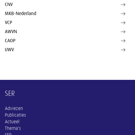
CNV
MKB-Nederland
VCP
AWVN
CAOP
UWV
Overige informatie
SER
Adviezen
Publicaties
Actueel
Thema's