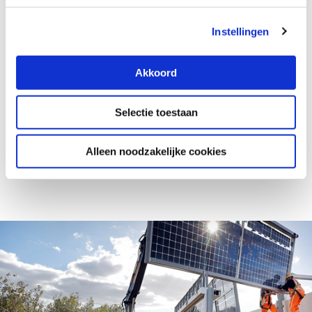
Instellingen
Zicht op: magazine artikelen
Akkoord
Column Kim Putters: Toekomstperspectief voor
agrifood, water en natuur
Selectie toestaan
Hoe de circulaire economie de energietransitie kan
versnellen
Alleen noodzakelijke cookies