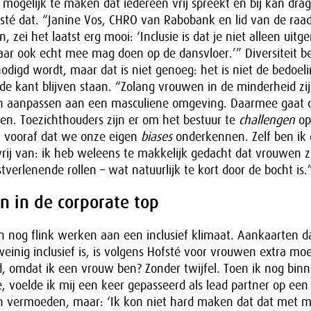
 mogelijk te maken dat iedereen vrij spreekt en bij kan dra
té dat. “Janine Vos, CHRO van Rabobank en lid van de raad
 zei het laatst erg mooi: ‘Inclusie is dat je niet alleen uit
aar ook echt mee mag doen op de dansvloer.’” Diversiteit b
nodigd wordt, maar dat is niet genoeg: het is niet de bedoel
de kant blijven staan. “Zolang vrouwen in de minderheid zij
zich aanpassen aan een masculiene omgeving. Daarmee gaat 
oren. Toezichthouders zijn er om het bestuur te
challengen
op 
 vooraf dat we onze eigen
biases
onderkennen. Zelf ben ik 
 vrij van: ik heb weleens te makkelijk gedacht dat vrouwen 
tverlenende rollen – wat natuurlijk te kort door de bocht is.
n in de corporate top
n nog flink werken aan een inclusief klimaat. Aankaarten d
einig inclusief is, is volgens Hofsté voor vrouwen extra moei
, omdat ik een vrouw ben? Zonder twijfel. Toen ik nog bin
 voelde ik mij een keer gepasseerd als lead partner op een 
n vermoeden, maar: ‘Ik kon niet hard maken dat dat met m