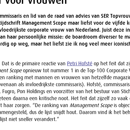
er voor vrouwen”
ommissaris en lid van de raad van advies van SER Topvrou
 tijdschrift Management Scope maar liefst voor de vijfde 
vloedrijkste corporate vrouw van Nederland. Juist deze in
 aan haar persoonlijke missie: de boardroom diverser te m
ardig op weg, maar het liefst zie ik nog veel meer iconisc
” Dat is de primaire reactie van
Petri Hofsté
op het feit dat zi
ent Scope
opnieuw tot nummer 1 in de Top-100 Corporate
 een ranking met mannen en vrouwen van hetzelfde magazi
venaan als invloedrijkste commissaris). Hofsté, commissaris 
Fugro, Pon Holdings en voorzitter van het bestuur van Stic
een daarna een kritische noot. Het feit dat zijzelf zo vaak 
rt haar zorgen. “De ranking van
Management Scope
is objec
amengesteld, dus de lijst snijdt hout. Daarom vind ik het be
jst niet sneller verandert.”