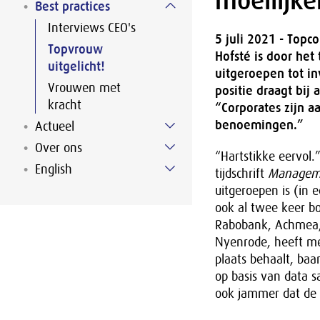
moeilijk
Best practices
Interviews CEO's
5 juli 2021 - Topc
Topvrouw
Hofsté is door het
uitgelicht!
uitgeroepen tot in
Vrouwen met
positie draagt bij
kracht
“Corporates zijn a
benoemingen.”
Actueel
Over ons
“Hartstikke eervol.
English
tijdschrift
Managem
uitgeroepen is (in
ook al twee keer bo
Rabobank, Achmea, 
Nyenrode, heeft met
plaats behaalt, baa
op basis van data s
ook jammer dat de li