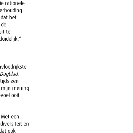
ie rationele
verhouding
 dat het
 de
it te
uidelijk.”
nvloedrijkste
 Dagblad
.
tijds een
f mijn mening
voel ooit
? Met een
diversiteit en
dat ook