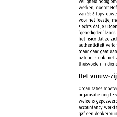
veiligheid nodig om
werken, noemt Hofs
van SER Topvrouwen,
voor het feestje, m
slechts dat je uitge
‘genodigden’ langs 
het risico dat ze 
authenticiteit verl
maar daar gaat aan
natuurlijk ook niet
thuisvoelen in diens
Het vrouw-zij
Organisaties moete
organisatie nog te w
weleens gepasseerd
accountancy werkte,
gaf een donkerbrui