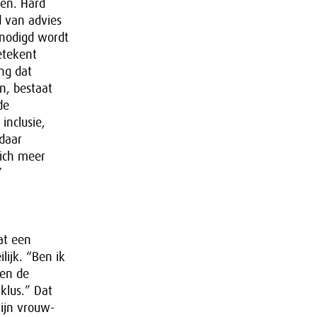
gen. Hard
 van advies
genodigd wordt
etekent
ing dat
n, bestaat
de
inclusie,
daar
zich meer
”
at een
lijk. “Ben ik
nen de
klus.” Dat
ijn vrouw-