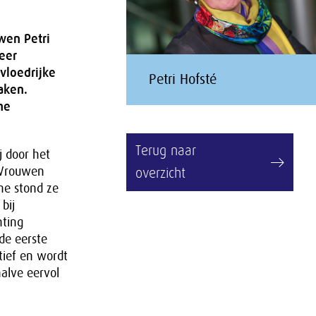
wen Petri
keer
vloedrijke
Petri Hofsté
aken.
he
Terug naar
j door het
 Vrouwen
overzicht
ne stond ze
bij
hting
de eerste
tief en wordt
halve eervol