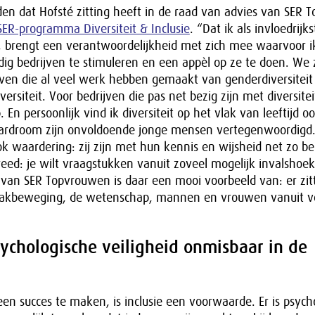
eden dat Hofsté zitting heeft in de raad van advies van SER
SER-programma Diversiteit & Inclusie
. “Dat ik als invloedrijk
 brengt een verantwoordelijkheid met zich mee waarvoor i
odig bedrijven te stimuleren en een appèl op ze te doen. We 
jven die al veel werk hebben gemaakt van genderdiversiteit
iversiteit. Voor bedrijven die pas net bezig zijn met diversitei
 En persoonlijk vind ik diversiteit op het vlak van leeftijd o
boardroom zijn onvoldoende jonge mensen vertegenwoordigd
k waardering: zij zijn met hun kennis en wijsheid net zo bel
 breed: je wilt vraagstukken vanuit zoveel mogelijk invalshoe
van SER Topvrouwen is daar een mooi voorbeeld van: er zitt
vakbeweging, de wetenschap, mannen en vrouwen vanuit ve
sychologische veiligheid onmisbaar in de
een succes te maken, is inclusie een voorwaarde. Er is psych