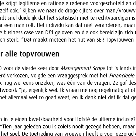
Je krijgt legitieme en rationele redenen voorgeschoteld en d
jzelf ook.’ Kijken we naar de droge cijfers over man/vrouw
t snel duidelijk dat het statistisch niet te rechtvaardigen is
ar een man rolt. Het individu kan dat niet veranderen, maar
e business case van D&I geloven en die ook bereid zijn zich u
en sterk. “Dat maakt meteen het nut van SER Topvrouwen d
r alle topvrouwen
0 voor de vierde keer door
Management Scope
tot ’s lands i
rd verkozen, volgde een vraaggesprek met het
Financieele
ijk nog wel eens onzeker, was één van de vragen. Ze gaf des
ntwoord: “Ja, eigenlijk wel. Ik vraag me nog regelmatig af o
 het allemaal wel zo goed weet, en ik denk niet dat ik dat ge
en in je eigen kwetsbaarheid voor Hofsté de ultieme inclusie
: “Tien jaar geleden zou ik zoiets nooit gezegd hebben, maar 
 het spel. De toetreding van vrouwen heeft ervoor gezorgd 