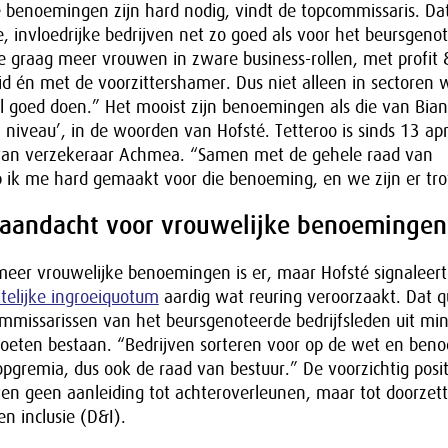
 benoemingen zijn hard nodig, vindt de topcommissaris. Dat
, invloedrijke bedrijven net zo goed als voor het beursgeno
zie graag meer vrouwen in zware business-rollen, met profit &
d én met de voorzittershamer. Dus niet alleen in sectoren 
l goed doen.” Het mooist zijn benoemingen als die van Bian
 niveau’, in de woorden van Hofsté. Tetteroo is sinds 13 apri
 van verzekeraar Achmea. “Samen met de gehele raad van
 ik me hard gemaakt voor die benoeming, en we zijn er tro
aandacht voor vrouwelijke benoemingen
eer vrouwelijke benoemingen is er, maar Hofsté signaleert
elijke ingroeiquotum
aardig wat reuring veroorzaakt. Dat 
ommissarissen van het beursgenoteerde bedrijfsleden uit mi
oeten bestaan. “Bedrijven sorteren voor op de wet en be
pgremia, dus ook de raad van bestuur.” De voorzichtig posi
en geen aanleiding tot achteroverleunen, maar tot doorzet
en inclusie (D&I).