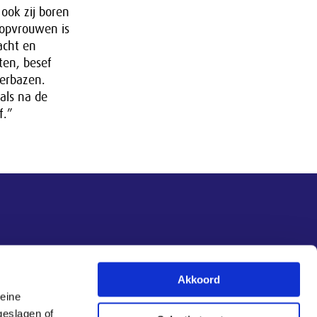
ook zij boren
topvrouwen is
acht en
ten, besef
verbazen.
als na de
f.”
Akkoord
leine
Aanmelden nieuwsbrief
geslagen of