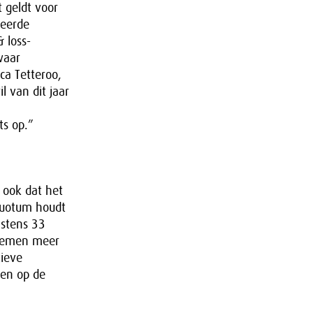
 geldt voor
teerde
 loss-
waar
ca Tetteroo,
l van dit jaar
ts op.”
 ook dat het
quotum houdt
nstens 33
noemen meer
tieve
ten op de