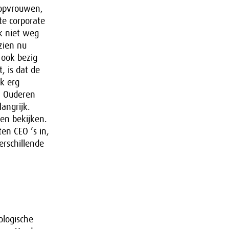
 Topvrouwen,
ste corporate
k niet weg
zien nu
 ook bezig
t, is dat de
ok erg
. Ouderen
angrijk.
ken bekijken.
en CEO ’s in,
rschillende
ologische