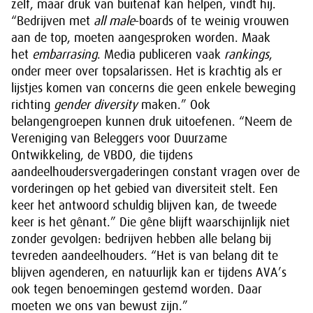
zelf, maar druk van buitenaf kan helpen, vindt hij.
“Bedrijven met
all male
-boards of te weinig vrouwen
aan de top, moeten aangesproken worden. Maak
het
embarrasing
. Media publiceren vaak
rankings
,
onder meer over topsalarissen. Het is krachtig als er
lijstjes komen van concerns die geen enkele beweging
richting
gender diversity
maken.” Ook
belangengroepen kunnen druk uitoefenen. “Neem de
Vereniging van Beleggers voor Duurzame
Ontwikkeling, de VBDO, die tijdens
aandeelhoudersvergaderingen constant vragen over de
vorderingen op het gebied van diversiteit stelt. Een
keer het antwoord schuldig blijven kan, de tweede
keer is het gênant.” Die gêne blijft waarschijnlijk niet
zonder gevolgen: bedrijven hebben alle belang bij
tevreden aandeelhouders. “Het is van belang dit te
blijven agenderen, en natuurlijk kan er tijdens AVA’s
ook tegen benoemingen gestemd worden. Daar
moeten we ons van bewust zijn.”