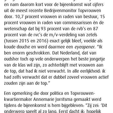
en nam daarom kort voor de bijeenkomst wat cijfers
uit de meest recente Bedrijvenmonitor Topvrouwen
door. 10,7 procent vrouwen in raden van bestuur, 15
procent vrouwen in raden van commissarissen én de
wetenschap dat bij 93 procent van de rvb’s en 87
procent van de rvc’s de m/v-verdeling van zetels
(tussen 2015 en 2016) exact gelijk bleef, voelde als
koude douche en werd daarmee een
eyeopener
. “Ik
ben enorm geschrokken. Dat Nederland, dat van
oudsher toch op vele onderwerpen het beste jongetje
van de klas wil zijn, zo achterblijft met vrouwen aan
de top, dat had ik niet verwacht. In alle eerlijkheid: ik
had zelfs verwacht dat er dubbel zoveel vrouwen actief
zouden zijn aan de top.”
Een opmerking die door politica en Topvrouwen-
kwartiermaker Annemarie Jorritsma gemaakt werd
tijdens de bijeenkomst is hem bijgebleven: “Zij zei: ‘Dit
onderwerp speelt al zo lang. Eerst dacht ik: hopelijk