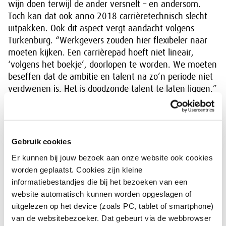
wijn doen terwijl de ander versnelt – en andersom.
Toch kan dat ook anno 2018 carrièretechnisch slecht
uitpakken. Ook dit aspect vergt aandacht volgens
Turkenburg. “Werkgevers zouden hier flexibeler naar
moeten kijken. Een carrièrepad hoeft niet lineair,
‘volgens het boekje’, doorlopen te worden. We moeten
beseffen dat de ambitie en talent na zo’n periode niet
verdwenen is. Het is doodzonde talent te laten liggen.”
Gêne als smeermiddel
Gebruik cookies
Dat beiden doordrongen zijn van de noodzaak talent
niet langer te verspillen, mag duidelijk zijn. Voor
Er kunnen bij jouw bezoek aan onze website ook cookies
Turkenburg zit de frustratie in het feit dat een groot
worden geplaatst. Cookies zijn kleine
deel van de bedrijven simpelweg aangeeft dat zij er
informatiebestandjes die bij het bezoeken van een
nog niet mee bezig zijn. En dat terwijl het
website automatisch kunnen worden opgeslagen of
bewerkstelligen van diversiteit wel degelijk mogelijk is
uitgelezen op het device (zoals PC, tablet of smartphone)
– organisaties die het
charter
hebben ondertekend,
van de websitebezoeker. Dat gebeurt via de webbrowser