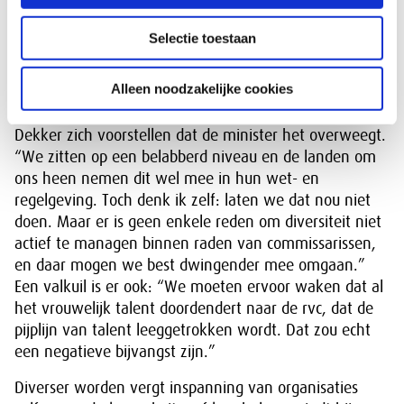
invloed op de samenstelling van de top.” Moet die
invloed een zetje krijgen met het instellen van een
Selectie toestaan
quotum? Waar Turkenburg ervan overtuigd is dat een
quotum voor rvc’s helaas die broodnodige zet richting
Alleen noodzakelijke cookies
streefcijfers is – “het is onverteerbaar dat zoveel
bedrijven er helemaal niet mee bezig zijn” – kan
Dekker zich voorstellen dat de minister het overweegt.
“We zitten op een belabberd niveau en de landen om
ons heen nemen dit wel mee in hun wet- en
regelgeving. Toch denk ik zelf: laten we dat nou niet
doen. Maar er is geen enkele reden om diversiteit niet
actief te managen binnen raden van commissarissen,
en daar mogen we best dwingender mee omgaan.”
Een valkuil is er ook: “We moeten ervoor waken dat al
het vrouwelijk talent doordendert naar de rvc, dat de
pijplijn van talent leeggetrokken wordt. Dat zou echt
een negatieve bijvangst zijn.”
Diverser worden vergt inspanning van organisaties