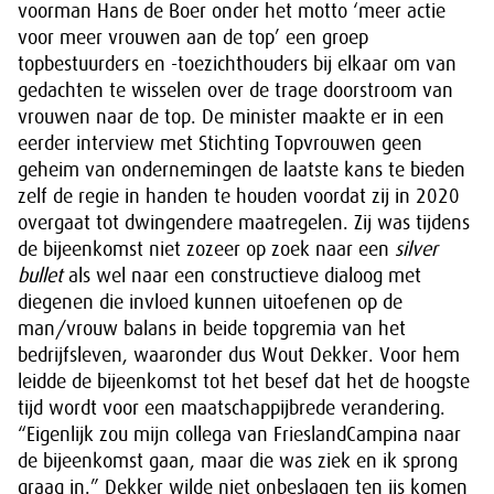
voorman Hans de Boer onder het motto ‘meer actie
voor meer vrouwen aan de top’ een groep
topbestuurders en -toezichthouders bij elkaar om van
gedachten te wisselen over de trage doorstroom van
vrouwen naar de top. De minister maakte er in een
eerder interview met Stichting Topvrouwen geen
geheim van ondernemingen de laatste kans te bieden
zelf de regie in handen te houden voordat zij in 2020
overgaat tot dwingendere maatregelen. Zij was tijdens
de bijeenkomst niet zozeer op zoek naar een
silver
bullet
als wel naar een constructieve dialoog met
diegenen die invloed kunnen uitoefenen op de
man/vrouw balans in beide topgremia van het
bedrijfsleven, waaronder dus Wout Dekker. Voor hem
leidde de bijeenkomst tot het besef dat het de hoogste
tijd wordt voor een maatschappijbrede verandering.
“Eigenlijk zou mijn collega van FrieslandCampina naar
de bijeenkomst gaan, maar die was ziek en ik sprong
graag in.” Dekker wilde niet onbeslagen ten ijs komen