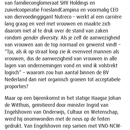
van familieconglomeraat SHV Holdings en
zuivelcoöperatie FrieslandCampina en voormalig CEO
van diervoedinggigant Nutreco – werkt al een carrière
lang graag en veel met vrouwen en maakte zich
daarom niet al te druk over de stand van zaken
rondom
gender diversity
. Als je zelf de aanwezigheid
van vrouwen aan de top normaal en gewenst vindt –
“Tja, als ik op straat loop zie ik evenveel mannen als
vrouwen, dus de aanwezigheid van vrouwen in alle
lagen van ondernemingen vond en vind ik volstrekt
logisch” – waarom zou hun aantal binnen de BV
Nederland dan niet organisch groeien tot acceptabele
proporties?
Maar op een bijeenkomst in het statige Haagse Johan
de Witthuis, geïnitieerd door minister Ingrid van
Engelshoven van Onderwijs, Cultuur en Wetenschap,
werd hij onomwonden met de neus op de feiten
gedrukt. Van Engelshoven riep samen met VNO-NCW-