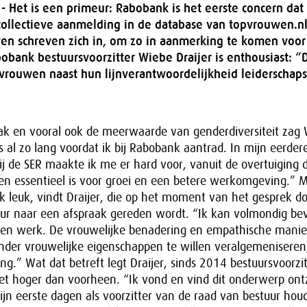
 Het is een primeur: Rabobank is het eerste concern dat
ollectieve aanmelding in de database van topvrouwen.nl
en schreven zich in, om zo in aanmerking te komen voor
obank bestuursvoorzitter Wiebe Draijer is enthousiast: “D
rouwen naast hun lijnverantwoordelijkheid leiderschaps
ak en vooral ook de meerwaarde van genderdiversiteit zag 
as al zo lang voordat ik bij Rabobank aantrad. In mijn eerdere
ij de SER maakte ik me er hard voor, vanuit de overtuiging 
en essentieel is voor groei en een betere werkomgeving.”
 leuk, vindt Draijer, die op het moment van het gesprek d
eur naar een afspraak gereden wordt. “Ik kan volmondig bev
en werk. De vrouwelijke benadering en empathische manie
der vrouwelijke eigenschappen te willen veralgemeniseren,
king.” Wat dat betreft legt Draijer, sinds 2014 bestuursvoorzi
iet hoger dan voorheen. “Ik vond en vind dit onderwerp ont
ijn eerste dagen als voorzitter van de raad van bestuur houd