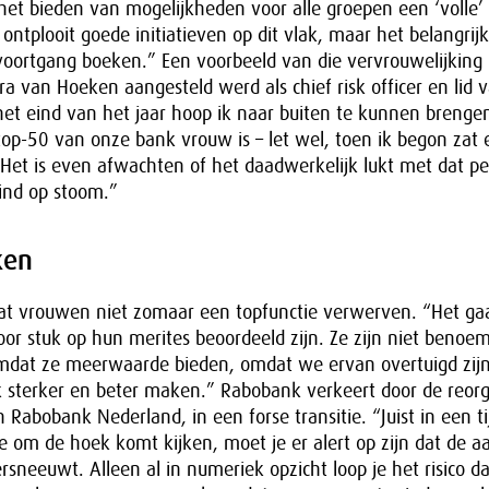
et bieden van mogelijkheden voor alle groepen een ‘volle’ 
ontplooit goede initiatieven op dit vlak, maar het belangrijk
oortgang boeken.” Een voorbeeld van die vervrouwelijking 
ra van Hoeken aangesteld werd als chief risk officer en lid 
et eind van het jaar hoop ik naar buiten te kunnen brengen
op-50 van onze bank vrouw is – let wel, toen ik begon zat 
 Het is even afwachten of het daadwerkelijk lukt met dat p
ind op stoom.”
ken
dat vrouwen niet zomaar een topfunctie verwerven. “Het g
or stuk op hun merites beoordeeld zijn. Ze zijn niet beno
mdat ze meerwaarde bieden, omdat we ervan overtuigd zijn
sterker en beter maken.” Rabobank verkeert door de reorga
 Rabobank Nederland, in een forse transitie. “Juist in een t
pe om de hoek komt kijken, moet je er alert op zijn dat de 
ersneeuwt. Alleen al in numeriek opzicht loop je het risico da