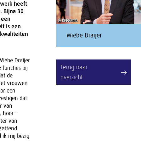
 werk heeft
. Bijna 30
 een
© Rabobank
it is een
kwaliteiten
Wiebe Draijer
Wiebe Draijer
Terug naar
 functies bij
dat de
overzicht
 Met vrouwen
oor een
estigen dat
r van
 hoor –
tter van
zettend
 ik mij bezig