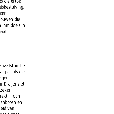
es die ertoe
uisbestuiving:
 een
vrouwen die
 inmiddels in
gaat
riaatsfunctie
ar pas als die
eigen
 Draijer ziet
 zeker
rekt’ – dan
 aanboren en
heid van