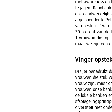
met awareness en h
te jagen. Rabobank 
ook daadwerkelijk v
afgelopen lente Pet
van bestuur. “Aan h
30 procent van de t
1 vrouw in die top.
maar we zijn een e
Vinger opste
Draijer benadrukt 
vrouwen die stuk vo
vrouw zijn, maar o
vrouwen onze bank 
de lokale banken en
afspiegelingsprinci
diversiteit niet ond