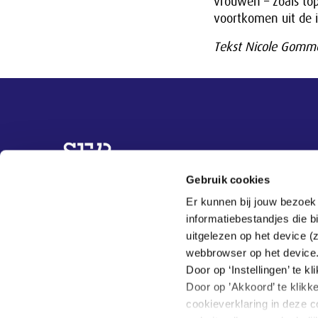
vrouwen – zoals top
voortkomen uit de 
Tekst Nicole Gomm
Overige informatie
Gebruik cookies
Topvrouwen
Er kunnen bij jouw bezoek
Organisaties
informatiebestandjes die 
Best practices
uitgelezen op het device (
Actueel
webbrowser op het device
Over ons
Door op ‘Instellingen’ te 
Door op ’Akkoord’ te klikk
cookieverklaring in deze c