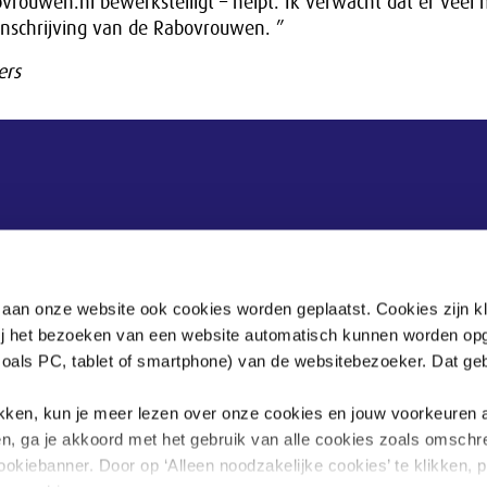
vrouwen.nl bewerkstelligt – helpt. Ik verwacht dat er veel 
inschrijving van de Rabovrouwen. ”
ers
 aan onze website ook cookies worden geplaatst. Cookies zijn k
bij het bezoeken van een website automatisch kunnen worden op
zoals PC, tablet of smartphone) van de websitebezoeker. Dat geb
.
klikken, kun je meer lezen over onze cookies en jouw voorkeuren
en, ga je akkoord met het gebruik van alle cookies zoals omschr
ookiebanner. Door op ‘Alleen noodzakelijke cookies’ te klikken, p