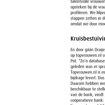
talentvolle vrouwe
opsteken bij de vra
profileren. We blij
stappen zetten in de
omdat we door moe
Kruisbestuivi
En door gáán Draije
op topvrouwen.nl op
Pot. “Zo’n database
geleden was er spr
Topvrouwen.nl is ee
bijdrage levert. Du
Daarom hebben we e
beschikbaar te stel
van de bank, vindt 
coöperatieve bank: 