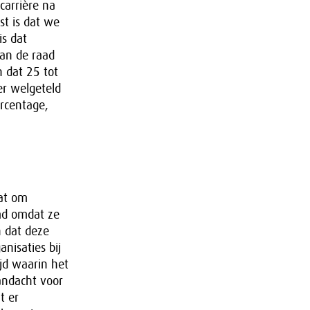
carrière na
st is dat we
is dat
van de raad
 dat 25 tot
er welgeteld
ercentage,
aat om
emd omdat ze
 dat deze
nisaties bij
ijd waarin het
aandacht voor
t er