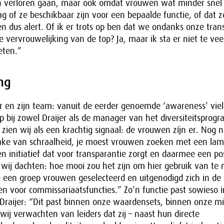
n verloren gaan, maar ook omdat vrouwen wat minder snel
ag of ze beschikbaar zijn voor een bepaalde functie, of dat z
ven dus alert. Of ik er trots op ben dat we ondanks onze tran
 vervrouwelijking van de top? Ja, maar ik sta er niet te veel bi
ten.”
ng
r en zijn team: vanuit de eerder genoemde ‘awareness’ vie
 bij zowel Draijer als de manager van het diversiteitsprog
 zien wij als een krachtig signaal: de vrouwen zíjn er. Nog n
ake van schraalheid, je moest vrouwen zoeken met een lam
n initiatief dat voor transparantie zorgt en daarmee een po
s wij dachten: hoe mooi zou het zijn om hier gebruik van te
en groep vrouwen geselecteerd en uitgenodigd zich in de
len voor commissariaatsfuncties.” Zo’n functie past sowieso i
Draijer: “Dit past binnen onze waardensets, binnen onze mis
wij verwachten van leiders dat zij – naast hun directe