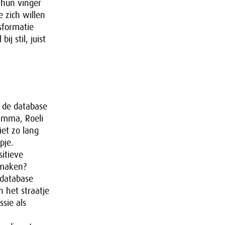
 hun vinger
e zich willen
sformatie
j stil, juist
l de database
ramma, Roeli
iet zo lang
pje.
sitieve
 maken?
 database
n het straatje
sie als