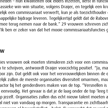
heden – hun kwaliteiten ook elders inzetten, liefst in functi
assieke win-win situatie, volgens Draijer, en tegelijk een kr
lijk een commissariaat verwerft, kun je als toezichthouder
appelijke bijdrage leveren. Tegelijkertijd geldt dat de Rabo
 mee terug nemen naar de bank.” 29 vrouwen schreven zich
“Ik ben er zeker van dat het mooie commissariaatsfuncties 
uw
ties vrouwen ook moeten stimuleren zich voor een commissa
te schrijven, antwoordt Draijer voorzichtig positief. “Ja, ma
voor zijn. Dat geldt ook voor het vervrouwelijken binnen de 
elijk zullen de meeste organisaties diversiteit omarmen, maar
 factor bij het genderdivers maken van de top. “Versnellen is
 eenvoudig. Het gevaar is dat je de laag onder de top ‘leeg t
p jezelf. Organisaties zullen dus echt nieuw talent moeten
l niet van vandaag op morgen. Transparantie en zichtbaar