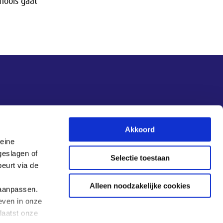
moois gaat
Akkoord
leine
Aanmelden nieuwsbrief
geslagen of
Selectie toestaan
eurt via de
Alleen noodzakelijke cookies
 aanpassen.
even in onze
laatst onze