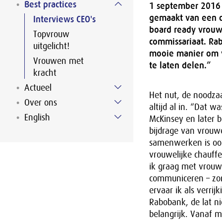
Best practices
1 september 2016 -
gemaakt van een c
Interviews CEO's
board ready vrouw
Topvrouw
commissariaat. Rab
uitgelicht!
mooie manier om v
Vrouwen met
te laten delen.”
kracht
Actueel
Het nut, de noodza
Over ons
altijd al in. “Dat w
English
McKinsey en later b
bijdrage van vrouw
samenwerken is ook
vrouwelijke chauff
ik graag met vrouw
communiceren – zon
ervaar ik als verrij
Rabobank, de lat n
belangrijk. Vanaf m