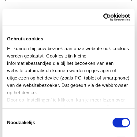
E-mailadres *
Motivatie *
Gebruik cookies
Er kunnen bij jouw bezoek aan onze website ook cookies
worden geplaatst. Cookies zijn kleine
informatiebestandjes die bij het bezoeken van een
website automatisch kunnen worden opgeslagen of
uitgelezen op het device (zoals PC, tablet of smartphone)
Voorkeur online tool (t.b.v. video call)
van de websitebezoeker. Dat gebeurt via de webbrowser
op het device.
Door op ‘Instellingen’ te klikken, kun je meer lezen over
onze cookies en jouw voorkeuren aanpassen. Door op
’Akkoord’ te klikken, ga je akkoord met het gebruik van
Toestemmingsselectie
alle cookies zoals omschreven in onze cookieverklaring
Noodzakelijk
in deze cookiebanner. Door op ‘Alleen noodzakelijke
cookies’ te klikken, plaatst onze website alleen