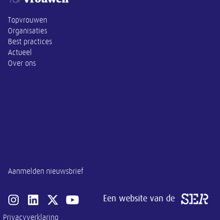
Topvrouwen
Organisaties
Best practices
Actueel
Over ons
Aanmelden nieuwsbrief
Een website van de
Open instagram van SER
Open linkedin van SER
Open x-twitter van SER
Open youtube van SER
Privacyverklaring