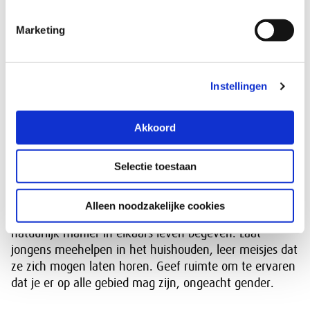
de keukentafel, bevindt zich de voedingsbodem om in
Marketing
gezamenlijkheid zaadjes te planten die uitgroeien tot
meer gelijkheid.
Basis voor gendergelijkheid in
Instellingen
opvoeding
Akkoord
De nieuwe generatie heeft daarvoor nieuwe
voorbeelden nodig en andere verwachtingen. Het
betekent niet dat jongens, meisjes worden én
Selectie toestaan
omgekeerd. Wel dat jongens en meisjes van kleins af
aan meer bij elkaar betrokken zijn. Dat verkleint de
Alleen noodzakelijke cookies
onderlinge afstand, waardoor ze zich meer en op een
natuurlijk manier in elkaars leven begeven. Laat
jongens meehelpen in het huishouden, leer meisjes dat
ze zich mogen laten horen. Geef ruimte om te ervaren
dat je er op alle gebied mag zijn, ongeacht gender.