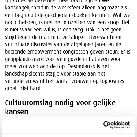
tot acties als deze niet meer nodig zijn en we
kansongelijkheid in de werksfeer alleen nog maar als
een begrip uit de geschiedenisboeken kennen. Wat we
nodig hebben, is niet het omzetten van een knop. Het
is niet waar een wil is, is een weg. Ook is het geen
strijd tegen de mannen. De talrijke interessante en
vruchtbare discussies van de afgelopen jaren en de
boeiende empowerment-congressen geven steun. Er is
geapplaudisseerd voor vele goede initiatieven voor
meer vrouwen aan de top. Desondanks is het
landschap slechts stapje voor stapje aan het
veranderen want het aantal vrouwen op topposities
groeit niet hard.
Cultuuromslag nodig voor gelijke
kansen
Er is immers meer nodig dan consensus, intentie en
theorie om gendergelijkheid te bereiken. Op de