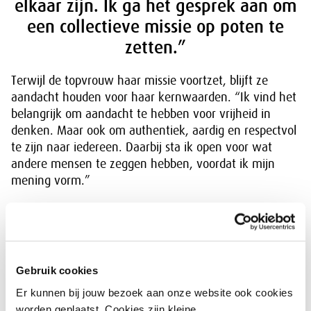
elkaar zijn. Ik ga het gesprek aan om
een collectieve missie op poten te
zetten.”
Terwijl de topvrouw haar missie voortzet, blijft ze
aandacht houden voor haar kernwaarden. “Ik vind het
belangrijk om aandacht te hebben voor vrijheid in
denken. Maar ook om authentiek, aardig en respectvol
te zijn naar iedereen. Daarbij sta ik open voor wat
andere mensen te zeggen hebben, voordat ik mijn
mening vorm.”
Natuurlijk komt Meryem ergens vandaan, heeft ze een
achtergrond en een religie. Desondanks laat ze zich
niet meesleuren door stromingen als; jij denkt toch zo,
omdat je Turks bent of Nederlands? Meryem: “Ik zie
Gebruik cookies
om mij heen dat veel jongeren moeite hebben om los
Er kunnen bij jouw bezoek aan onze website ook cookies
te komen van dat stigma. Toch heb ikzelf inmiddels los
worden geplaatst. Cookies zijn kleine