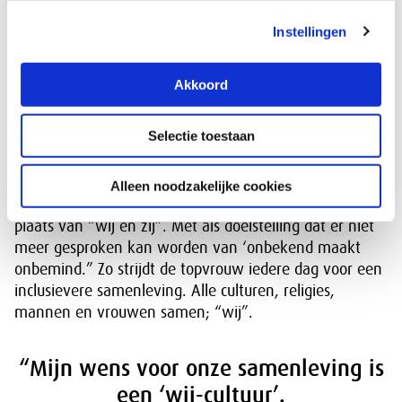
zoons, van generatie op generatie.
Instellingen
Vanaf de top van het bedrijfsleven sturen op
gecompliceerde processen, zoals consensus bereiken
Akkoord
over politieke besluiten terwijl de belangen van diverse
partijen ver uit elkaar liggen, doet Meryem in eerste
Selectie toestaan
instantie voor zichzelf. Zo vertelt ze: “Ik wil van
betekenis zijn als mens en een bijdrage leveren aan
gezondere samenleving. Dan voel ik mij ‘nuttig’ voor
Alleen noodzakelijke cookies
onze maatschappij. Sturen op een “wij-cultuur” in
plaats van “wij én zij”. Met als doelstelling dat er niet
meer gesproken kan worden van ‘onbekend maakt
onbemind.” Zo strijdt de topvrouw iedere dag voor een
inclusievere samenleving. Alle culturen, religies,
mannen en vrouwen samen; “wij”.
“Mijn wens voor onze samenleving is
een ‘wij-cultuur’.