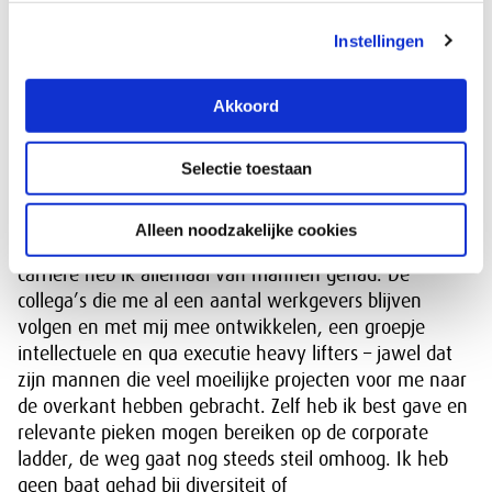
inspirerend tijdloos verhaal!
Instellingen
In mijn familie was ik enig dochter, in mijn gezin
omringd door mannen, in mijn vakgebied IT heb ik
Akkoord
altijd met mannelijke collega’s gewerkt vanaf 1998, in
de financiële sector waren posities van invloed zonder
meer ingevuld door mannen, ik heb gewerkt voor- en
Selectie toestaan
veel geleerd van mannelijke sterke bestuurders, mijn
intervisie groep bestaat al 12 jaar uit 3 onwijs wijze
Alleen noodzakelijke cookies
mannelijke C-levelbestuurders. De kansen in mijn
carrière heb ik allemaal van mannen gehad. De
collega’s die me al een aantal werkgevers blijven
volgen en met mij mee ontwikkelen, een groepje
intellectuele en qua executie heavy lifters – jawel dat
zijn mannen die veel moeilijke projecten voor me naar
de overkant hebben gebracht. Zelf heb ik best gave en
relevante pieken mogen bereiken op de corporate
ladder, de weg gaat nog steeds steil omhoog. Ik heb
geen baat gehad bij diversiteit of