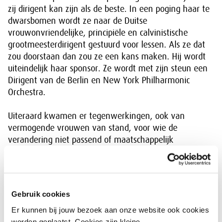
zij dirigent kan zijn als de beste. In een poging haar te
dwarsbomen wordt ze naar de Duitse
vrouwonvriendelijke, principiële en calvinistische
grootmeesterdirigent gestuurd voor lessen. Als ze dat
zou doorstaan dan zou ze een kans maken. Hij wordt
uiteindelijk haar sponsor. Ze wordt met zijn steun een
Dirigent van de Berlin en New York Philharmonic
Orchestra.
Uiteraard kwamen er tegenwerkingen, ook van
vermogende vrouwen van stand, voor wie de
verandering niet passend of maatschappelijk
geaccepteerd is,
blijf toch thuis vrouw!
Antonia wordt
door haar laserfocus en knoeste arbeid op enig
moment wél de eerste vrouwelijke dirigent. Het is nog
een uitdaging om evenveel te verdienen dan haar
Gebruik cookies
mannelijke functiegenoten. Antonia krijgt minder
Er kunnen bij jouw bezoek aan onze website ook cookies
uitbetaald, wordt minder vaak ingepland voor
worden geplaatst. Cookies zijn kleine