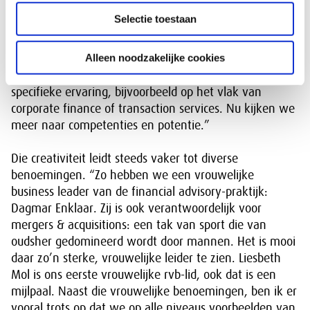
ook bij de doorstroom van talent richting de top de
Selectie toestaan
accenten anders. “Wil je meer kansen voor vrouwen
en andere minderheden, dan moet je anders kijken
Alleen noodzakelijke cookies
naar talent. Dat doet een beroep op onze creativiteit.
Neem promoties. Voorheen gingen we op zoek naar
specifieke ervaring, bijvoorbeeld op het vlak van
corporate finance of transaction services. Nu kijken we
meer naar competenties en potentie.”
Die creativiteit leidt steeds vaker tot diverse
benoemingen. “Zo hebben we een vrouwelijke
business leader van de financial advisory-praktijk:
Dagmar Enklaar. Zij is ook verantwoordelijk voor
mergers & acquisitions: een tak van sport die van
oudsher gedomineerd wordt door mannen. Het is mooi
daar zo’n sterke, vrouwelijke leider te zien. Liesbeth
Mol is ons eerste vrouwelijke rvb-lid, ook dat is een
mijlpaal. Naast die vrouwelijke benoemingen, ben ik er
vooral trots op dat we op alle niveaus voorbeelden van