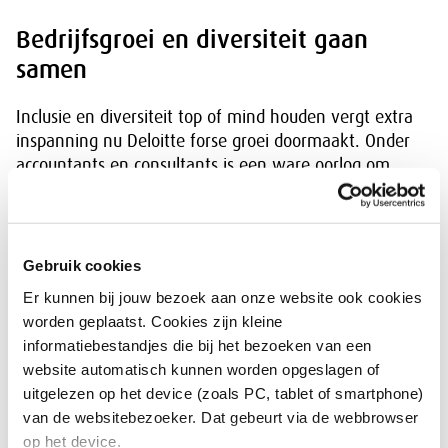
Bedrijfsgroei en diversiteit gaan
samen
Inclusie en diversiteit top of mind houden vergt extra
inspanning nu Deloitte forse groei doormaakt. Onder
accountants en consultants is een ware oorlog om
talent uitgebroken, meldde het Financieele Dagblad
onlangs, en Deloitte heeft laten weten 2.000 mensen
te willen werven. Op een krappe arbeidsmarkt zou de
wens om trouw te blijven aan het interne
Gebruik cookies
diversiteitsbeleid zomaar onder kunnen sneeuwen.
Er kunnen bij jouw bezoek aan onze website ook cookies
Maar Tito ziet dat niet gebeuren: “Op dit moment zit
worden geplaatst. Cookies zijn kleine
onze groei vooral in technology services en digital.
informatiebestandjes die bij het bezoeken van een
Kandidaten met een achtergrond in science,
website automatisch kunnen worden opgeslagen of
technology, engineering, mathematics of IT zijn vaker
uitgelezen op het device (zoals PC, tablet of smartphone)
mannen. Dan rijst de vraag: houd je vast aan groei of
van de websitebezoeker. Dat gebeurt via de webbrowser
aan diversiteit? Als je niet heel scherp bent op de
op het device.