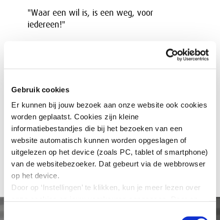
"Waar een wil is, is een weg, voor
iedereen!"
Sinds 1 juni 2022 ben ik Voorzitter van de Raad van
Bestuur / CEO van TNO. Eerdere functies oa Voorzitter
van de Executive Board en CEO van Sanquin, Directeur-
generaal CBS, Algemeen Directeur van het NFI.
Gebruik cookies
Er kunnen bij jouw bezoek aan onze website ook cookies
worden geplaatst. Cookies zijn kleine
informatiebestandjes die bij het bezoeken van een
Terug naar overzicht
website automatisch kunnen worden opgeslagen of
uitgelezen op het device (zoals PC, tablet of smartphone)
van de websitebezoeker. Dat gebeurt via de webbrowser
op het device.
Door op ‘Instellingen’ te klikken, kun je meer lezen over
onze cookies en jouw voorkeuren aanpassen. Door op
’Akkoord’ te klikken, ga je akkoord met het gebruik van
Toestemmingsselectie