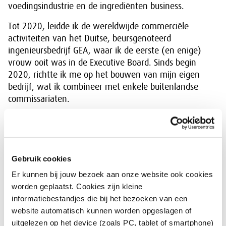
voedingsindustrie en de ingrediënten business.
Tot 2020, leidde ik de wereldwijde commerciële
activiteiten van het Duitse, beursgenoteerd
ingenieursbedrijf GEA, waar ik de eerste (en enige)
vrouw ooit was in de Executive Board. Sinds begin
2020, richtte ik me op het bouwen van mijn eigen
bedrijf, wat ik combineer met enkele buitenlandse
commissariaten.
Huidige functies:
• Commissaris bij Prodrive Technologies in
Nederland (sinds 2023 tot nu)
Gebruik cookies
• Niet-uitvoerend directeur in de Board of
Er kunnen bij jouw bezoek aan onze website ook cookies
Directors bij SIG Group AG, wereldwijd actief,
worden geplaatst. Cookies zijn kleine
Zwitsers, beursgenoteerd bedrijf in
informatiebestandjes die bij het bezoeken van een
verpakkingsmachines en verpakkingen (sinds
website automatisch kunnen worden opgeslagen of
2021 tot nu)
uitgelezen op het device (zoals PC, tablet of smartphone)
• Adviseur voor de aandeelhouders bij Zentis